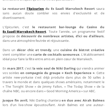
Le restaurant
l'Epicurien
du Es Saadi Marrakech Resort
saura
sans aucun doute combler vos envies d'exclusivité et de
divertissement.
L'Epicurien, c'est
le restaurant bar-lounge du Casino du
Es Saadi Marrakech Resort
. Toute l'année, un programme festif
propose de
découvrir de nombreux artistes, d'ici ou d'ailleurs
,
dans une atmosphère feutrée et réjouissante.
Dans
un
décor chic et trendy
, une
cuisine de bistrot créative
vient compléter une
carte de cocktails savoureux
. L'établissement
idéal pour faire la fête entre amis en plein cœur de Marrakech.
En
mars 2017
, c'est
la voix soul de Niki Darling
qui viendra animer
vos soirées
en compagnie du groupe « Kech Experience »
. Cette
artiste new-yorkaise s'est déjà produite dans plus de 50 salles à
travers le monde et dans quelques shows américains, notamment le
« The Tonight Show » de Jimmy Fallon, « The Today Show » de la
chaîne NBC, ou encore dans « Good Morning America » sur ABC.
Jusque fin avril,
Niki Darling chantera
en duo avec Airah Balmes
lors d'un live-show époustouflant. Airah Balmes est une auteur-