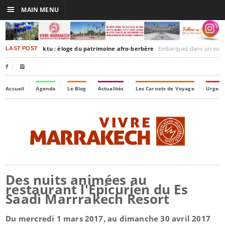
☰
MAIN MENU
rakesh-Timbuktu : éloge du patrimoine afro-berbère
Embarquez dans un voyage culturel dans le temps
LAST POST


Accueil
Agenda
Le Blog
Actualités
Les Carnets de Voyage
Urgenc
Des nuits animées au
restaurant l'Epicurien du Es
Saadi Marrrakech Resort
Du mercredi 1 mars 2017, au dimanche 30 avril 2017