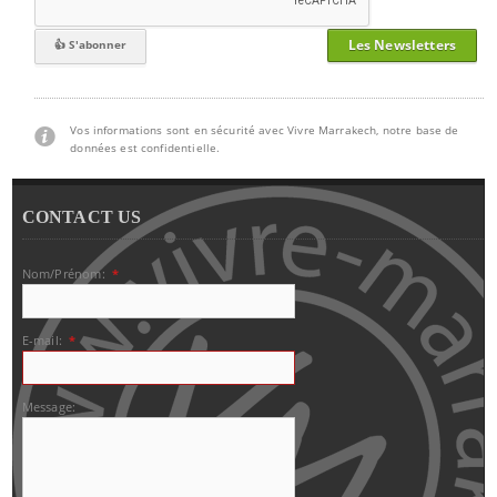
Les Newsletters
Vos informations sont en sécurité avec Vivre Marrakech, notre base de
données est confidentielle.
CONTACT US
Nom/Prénom:
*
E-mail:
*
Message: