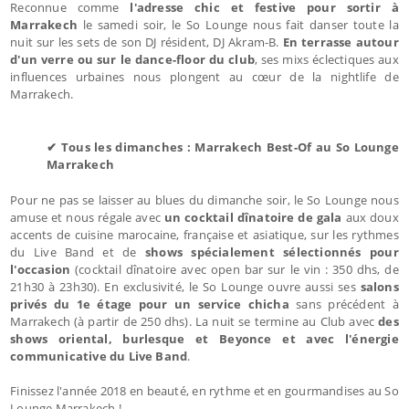
Reconnue comme
l'adresse chic et festive pour sortir à
Marrakech
le samedi soir, le So Lounge nous fait danser toute la
nuit sur les sets de son DJ résident, DJ Akram-B.
En terrasse autour
d'un verre ou sur le dance-floor du club
, ses mixs éclectiques aux
influences urbaines nous plongent au cœur de la nightlife de
Marrakech.
✔ Tous les dimanches : Marrakech Best-Of au So Lounge
Marrakech
Pour ne pas se laisser au blues du dimanche soir, le So Lounge nous
amuse et nous régale avec
un cocktail dînatoire de gala
aux doux
accents de cuisine marocaine, française et asiatique, sur les rythmes
du Live Band et de
shows spécialement sélectionnés pour
l'occasion
(cocktail dînatoire avec open bar sur le vin : 350 dhs, de
21h30 à 23h30). En exclusivité, le So Lounge ouvre aussi ses
salons
privés du 1e étage pour un service chicha
sans précédent à
Marrakech (à partir de 250 dhs). La nuit se termine au Club avec
des
shows oriental, burlesque et Beyonce et avec l'énergie
communicative du Live Band
.
Finissez l'année 2018 en beauté, en rythme et en gourmandises au So
Lounge Marrakech !