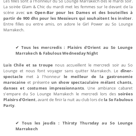
Les filles sont à l'honneur du So Lounge Marrakech dès le mardi soir.
La soirée Glam & Chic du mardi met les femmes sur le devant de la
scène avec
un Open-Bar pour les Dames et des bouteilles à
partir de 900 dhs pour les Messieurs qui souhaitent les inviter
.
Entre filles ou entre amis, on adore le Girl Power au So Lounge
Marrakech.
✔ Tous les mercredis : Plaisirs d'Orient au So Lounge
Marrakech & Fabulous Wednesday Night
Luis Chile et sa troupe
nous accueillent le mercredi soir au So
Lounge et nous font voyager sans quitter Marrakech. Le
dîner-
spectacle
met à l'honneur
le meilleur de la gastronomie
marocaine
et présente
un show spectaculaire mélant chants,
danses et costumes impressionnants
. Une ambiance cabaret
s'empare du So Lounge Marrakech le mercredi lors des
soirées
Plaisirs d'Orient
, avant de finir la nuit au club lors de
la So Fabulous
Party
.
✔ Tous les jeudis : Thirsty Thursday au So Lounge
Marrakech