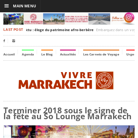
☰
MAIN MENU
akesh-Timbuktu : éloge du patrimoine afro-berbère
Embarquez dans un voyage culturel dans le temps, 
LAST POST


Accueil
Agenda
Le Blog
Actualités
Les Carnets de Voyage
Urgenc
Terminer 2018 sous le signe de
la fête au So Lounge Marrakech