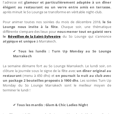
l'adresse est
glamour et particulièrement adaptée à un dîner
élégant au restaurant ou un verre entre amis en terrasse
,
après minuit le So Lounge se transforme en véritable night-club.
Pour animer toutes nos soirées du mois de décembre 2018,
le So
Lounge nous invite à la fête
. Chaque soir, une thématique
différente s'empare des lieux pour
nous mener tout en gaieté vers
le
Réveillon de la Saint-Sylvestre
du So Lounge qui s'annonce
atypique et unique
à Marrakech.
✔ Tous les lundis : Turn Up Monday au So Lounge
Marrakech
La semaine démarre fort au So Lounge Marrakech. Le lundi soir, on
clôture la journée sous le signe de la fête avec
un dîner original au
restaurant
(menu à 450 dhs) et
on poursuit la nuit au club avec
un package 2 bouteilles proposés à 1900 dhs
. Les soirées Turn Up
Monday du So Lounge Marrakech sont le meilleur moyen de
terminer le lundi !
✔ Tous les mardis : Glam & Chic Ladies Night