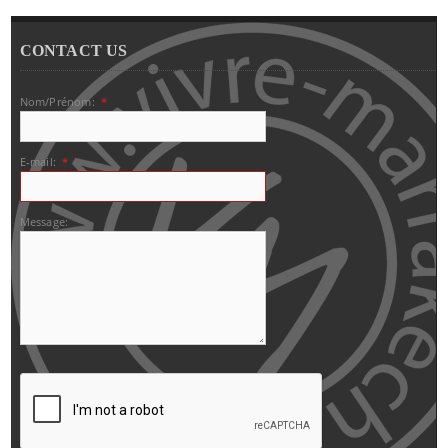
CONTACT US
Nom/Prénom:
*
E-mail:
*
Message: