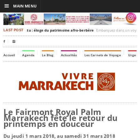
☰
MAIN MENU
akesh-Timbuktu : éloge du patrimoine afro-berbère
Embarquez dans un voyage culturel dans le temps, à
LAST POST


Accueil
Agenda
Le Blog
Actualités
Les Carnets de Voyage
Urgenc
Le Fairmont Royal Palm
Marrakech fête le retour du
printemps en douceur
Du jeudi 1 mars 2018, au samedi 31 mars 2018