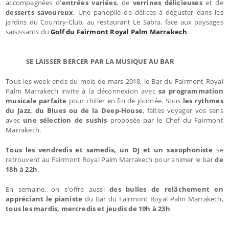
accompagnées d'
entrées variées
, de
verrines délicieuses
et de
desserts savoureux
. Une panoplie de délices à déguster dans les
jardins du Country-Club, au restaurant Le Sabra, face aux paysages
saisissants du
Golf du Fairmont Royal Palm Marrakech
.
SE LAISSER BERCER PAR LA MUSIQUE AU BAR
Tous les week-ends
du mois de mars 2018, le Bar du Fairmont Royal
Palm Marrakech invite à la déconnexion avec
sa programmation
musicale parfaite
pour chiller en fin de journée. Sous
les rythmes
du Jazz, du Blues ou de la Deep-House
, faites voyager vos sens
avec
une sélection de sushis
proposée par le Chef du Fairmont
Marrakech.
Tous les vendredis et samedis,
un DJ et un saxophoniste
se
retrouvent au Fairmont Royal Palm Marrakech pour animer le bar
de
18h à 22h
.
En semaine, on s'offre aussi
des bulles de relâchement en
appréciant le pianiste
du Bar du Fairmont Royal Palm Marrakech,
tous les mardis, mercredis et jeudis de 19h à 23h
.