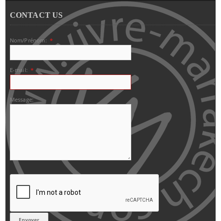
CONTACT US
Nom/Prénom:
*
E-mail:
*
Message: