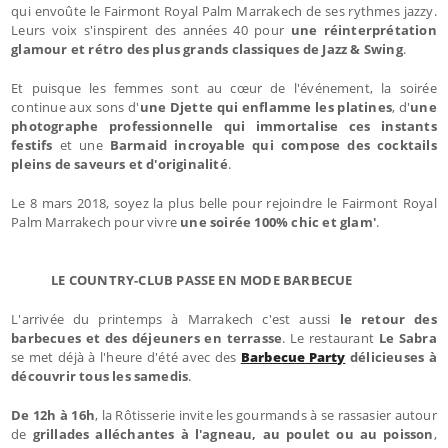
qui envoûte le Fairmont Royal Palm Marrakech de ses rythmes jazzy.
Leurs voix s'inspirent des années 40 pour
une réinterprétation
glamour et rétro des plus grands classiques de Jazz & Swing
.
Et puisque les femmes sont au cœur de l'événement, la soirée
continue aux sons d'
une Djette qui enflamme les platines
, d'
une
photographe professionnelle qui immortalise ces instants
festifs
et une
Barmaid incroyable qui compose des cocktails
pleins de saveurs et d'originalité
.
Le 8 mars 2018, soyez la plus belle pour rejoindre le Fairmont Royal
Palm Marrakech pour vivre
une soirée 100% chic et glam'
.
LE COUNTRY-CLUB PASSE EN MODE BARBECUE
L'arrivée du printemps à Marrakech c'est aussi
le retour des
barbecues et des déjeuners en terrasse
. Le restaurant
Le Sabra
se met déjà à l'heure d'été avec des
Barbecue Party
délicieuses à
découvrir tous les samedis
.
De 12h à 16h
, la Rôtisserie invite les gourmands à se rassasier autour
de
grillades alléchantes à l'agneau, au poulet ou au poisson
,