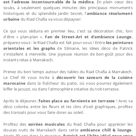
est l'adresse incontournable de la médina
. En plein cœur des
souks, à seulement quelques minutes des principaux monuments
historiques et du splendide Jardin Secret, l'
ambiance résolument
urbaine
du Riad Chafia va vous dépayser.
Ce qui vous séduira en premier lieu, c'est sa décoration chic, loin
d'être « plan-plan ».
Fan de Street-Art et d'ambiance Lounge
,
préparez-vous : le Riad Chafia est fait pour vous ! Entre
les peintures
orientales et les graphs
de Slimane, les idées déco de Patrick
s'installent à merveille. Une joyeuse réunion de bon-goût pour des
instants relax à Marrakech.
Prenez du bon temps autour des tables du Riad Chafia à Marrakech.
Le Chef Ali vous invite à
découvrir les saveurs de la cuisine
marocaine
dans la fraîcheur du patio, où vous pourrez également
kiffer le jacuzzi, ou dans l'atmosphère créative du toit-terrasse.
Après le déjeuner,
faites place au farniente en terrasse
! Avec sa
déco colorée, entre les fleurs et les clins d'oeil graphiques, profitez
des transats
pour vous faire dorer au soleil.
Profitez des
soirées musicales
du Riad Chafia pour apprécier les
douces nuits de Marrakech dans cette
ambiance chill & lounge
.
Après 30 ans dans la musique,
Patrick est l'hôte idéal pour vous