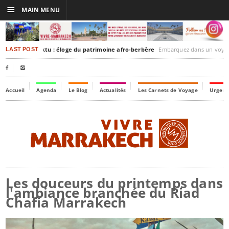
☰
MAIN MENU
akesh-Timbuktu : éloge du patrimoine afro-berbère
Embarquez dans un voyage culturel dans le temps, 
LAST POST


Accueil
Agenda
Le Blog
Actualités
Les Carnets de Voyage
Urgenc
Les douceurs du printemps dans
l'ambiance branchée du Riad
Chafia Marrakech