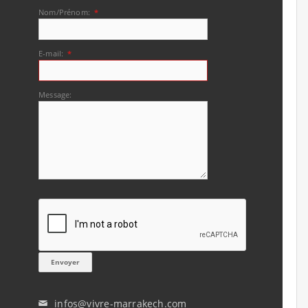
Nom/Prénom:
*
E-mail:
*
Message:
infos@vivre-marrakech.com
✉