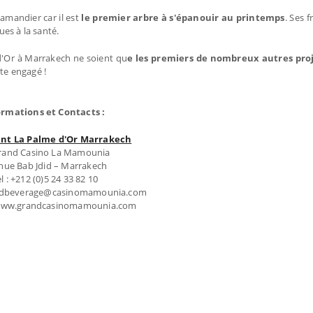
amandier car il est
le premier arbre à s'épanouir au printemps
. Ses 
ues à la santé.
d'Or à Marrakech ne soient qu
e les premiers de nombreux autres pro
ste engagé !
ormations et Contacts :
nt La Palme d'Or Marrakech
rand Casino La Mamounia
nue Bab Jdid – Marrakech
l : +212 (0)5 24 33 82 10
foodbeverage@casinomamounia.com
: www.grandcasinomamounia.com