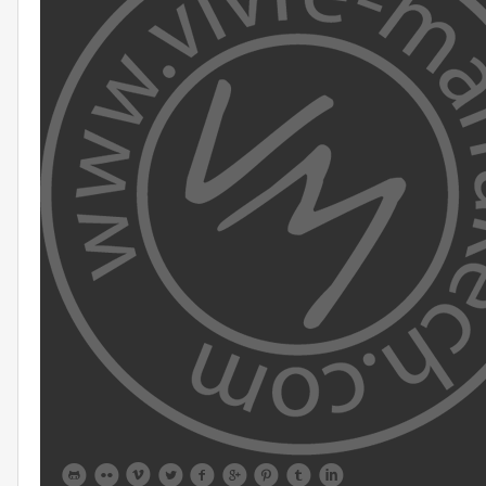








