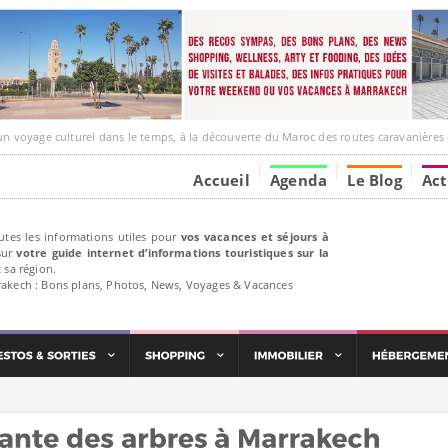
e culturel dans le temps, à la découverte du Maroc des routes caravanières et de ses liens ave
Accueil
Agenda
Le Blog
Act
utes les informations utiles pour
vos vacances et séjours à
ur
votre guide internet d’informations touristiques sur la
 sa région.
rakech : Bons plans, Photos, News, Voyages & Vacances