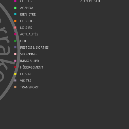
CULTURE
PLAN DU SITE
AGENDA
BIEN-ETRE
LE BLOG
LOISIRS
ACTUALITÉS
GOLF
RESTOS & SORTIES
SHOPPING
IMMOBILIER
HÉBERGEMENT
CUISINE
VISITES
TRANSPORT