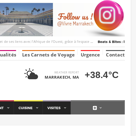
c l’Afrique de l’Ouest, grâce à l’espace Marrakesh-Tumbuktu.
ualités
Les Carnets de Voyage
Urgence
Contact
+38.4°C
WEATHER REPORT
MARRAKECH, MA