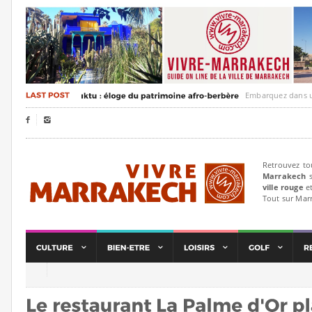
Embarquez dans un voyag


Retrouvez to
Marrakech
s
ville rouge
et
Tout sur Mar