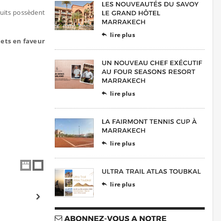
fruits possèdent
lire plus

jets en faveur
lire plus

lire plus

lire plus
