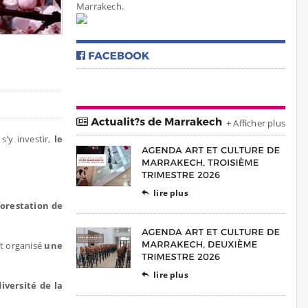
Marrakech.
+ Afficher plus
s'y investir,
le
lire plus

forestation de
nt organisé
une
lire plus

iversité de la