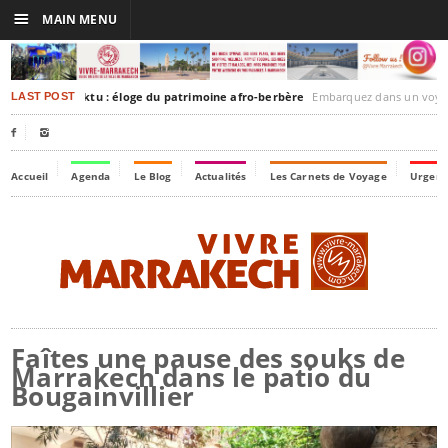
☰
MAIN MENU
rakesh-Timbuktu : éloge du patrimoine afro-berbère
Embarquez dans un voyage culturel dans le temps,
LAST POST


Accueil
Agenda
Le Blog
Actualités
Les Carnets de Voyage
Urgenc
Faîtes une pause des souks de
Marrakech dans le patio du
Bougainvillier