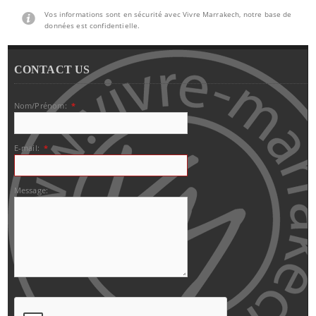
Vos informations sont en sécurité avec Vivre Marrakech, notre base de
données est confidentielle.
CONTACT US
Nom/Prénom:
*
E-mail:
*
Message: