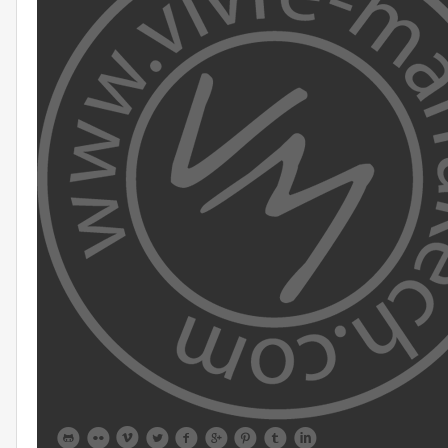








