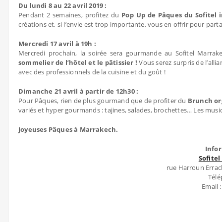
Du lundi 8 au 22 avril 2019 :
Pendant 2 semaines, profitez du
Pop Up de Pâques du Sofitel im
créations et, si l’envie est trop importante, vous en offrir pour part
Mercredi 17 avril à 19h :
Mercredi prochain, la soirée sera gourmande au Sofitel Marra
sommelier de l’hôtel et le pâtissier !
Vous serez surpris de l’alli
avec des professionnels de la cuisine et du goût !
Dimanche 21 avril à partir de 12h30 :
Pour Pâques, rien de plus gourmand que de profiter du
Brunch org
variés et hyper gourmands : tajines, salades, brochettes… Les music
Joyeuses Pâques à Marrakech.
Info
Sofitel
rue Harroun Errac
Télé
Email 