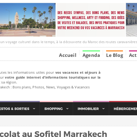
e culturel dans le temps, à la découverte du Maroc des routes caravanières et de ses liens ave
Accueil
Agenda
Le Blog
Act
utes les informations utiles pour
vos vacances et séjours à
ur
votre guide internet d’informations touristiques sur la
 sa région.
rakech : Bons plans, Photos, News, Voyages & Vacances