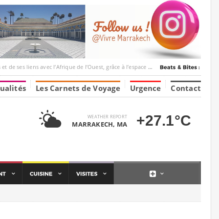
c l’Afrique de l’Ouest, grâce à l’espace Marrakesh-Tumbuktu.
ualités
Les Carnets de Voyage
Urgence
Contact
+27.1°C
WEATHER REPORT
MARRAKECH, MA