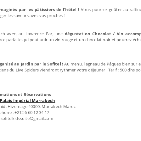
aginés par les pâtissiers de l’hôtel !
Vous pourrez goûter au raffin
ager les saveurs avec vos proches !
kech avec, au Lawrence Bar, une
dégustation Chocolat / Vin accom
ance parfaite qui peut unir un vin rouge et un chocolat noir et pourrez éch
anisé au Jardin par le Sofitel !
Au menu, l’agneau de Pâques bien sur e
iens du Live Spiders viendront rythmer votre déjeuner ! Tarif : 500 dhs pou
rmations et Réservations
 Palais Impérial Marrakech
hid, Hivernage 40000, Marrakech Maroc
phone : +212 6 60 12 34 17
: sofitelkidssuite@gmail.com