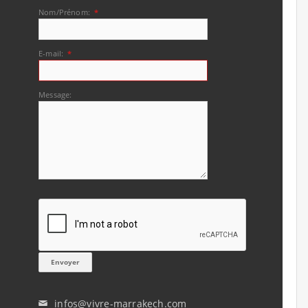
Nom/Prénom:
*
E-mail:
*
Message:
infos@vivre-marrakech.com
✉