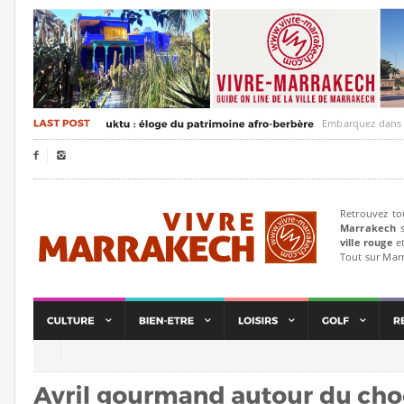
Embarquez dans un voyag


Retrouvez to
Marrakech
s
ville rouge
et
Tout sur Mar