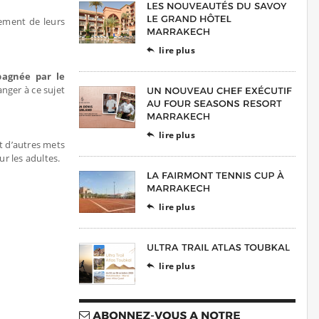
ement de leurs
lire plus

pagnée par le
anger à ce sujet
lire plus

t d’autres mets
r les adultes.
lire plus

lire plus
