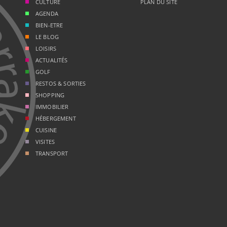
CULTURE
PLAN DU SITE
AGENDA
BIEN-ETRE
LE BLOG
LOISIRS
ACTUALITÉS
GOLF
RESTOS & SORTIES
SHOPPING
IMMOBILIER
HÉBERGEMENT
CUISINE
VISITES
TRANSPORT