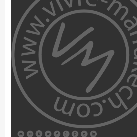








