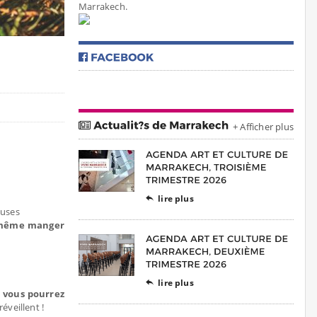
Marrakech.
+ Afficher plus
lire plus

euses
t même manger
lire plus

 vous pourrez
éveillent !