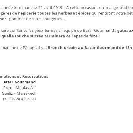
ette année le dimanche 21 avril 2019 ! A cette occasion, on mange tradit
ères de l’épicerie toutes les herbes et épices
qui rendront votre bête
gner
: pommes de terre, courgettes…
 faire confiance les yeux fermés à l’équipe de Bazar Gourmand :
gâteaux
ir quelle touche sucrée terminera ce repas de fête !
dimanche de Pâques, il y a
Brunch urbain au Bazar Gourmand de 13h à
rmations et Réservations
Bazar Gourmand
24 rue Moulay Ali
Guéliz – Marrakech
Tél : 05 24 42 29 93