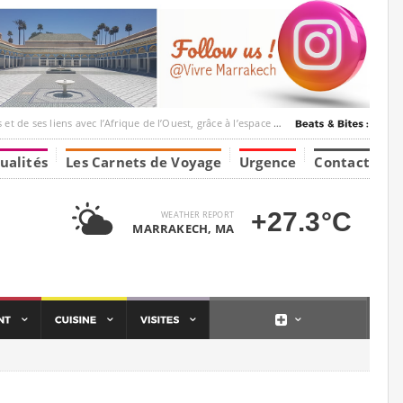
ec l’Afrique de l’Ouest, grâce à l’espace Marrakesh-Tumbuktu.
ualités
Les Carnets de Voyage
Urgence
Contact
+27.3°C
WEATHER REPORT
MARRAKECH, MA