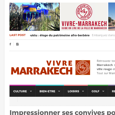
Embarquez dans un voya


Retrouvez to
Marrakech
s
ville rouge
et
Tout sur Mar