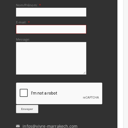
Nom/Prénom:
*
E-mail:
*
Message:
infos@vivre-marrakech.com
✉