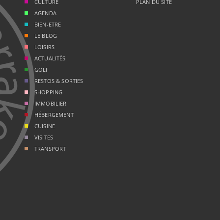
CULTURE
PLAN DU SITE
AGENDA
BIEN-ETRE
LE BLOG
LOISIRS
ACTUALITÉS
GOLF
RESTOS & SORTIES
SHOPPING
IMMOBILIER
HÉBERGEMENT
CUISINE
VISITES
TRANSPORT