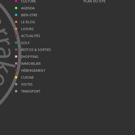
CULTURE
PLAN DU SITE
AGENDA
BIEN-ETRE
LE BLOG
LOISIRS
ACTUALITÉS
GOLF
RESTOS & SORTIES
SHOPPING
IMMOBILIER
HÉBERGEMENT
CUISINE
VISITES
TRANSPORT