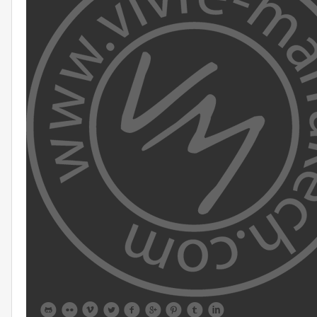








