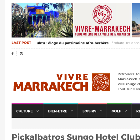
Embarquez dans un voyag


Retrouvez to
Marrakech
s
ville rouge
et
Tout sur Mar