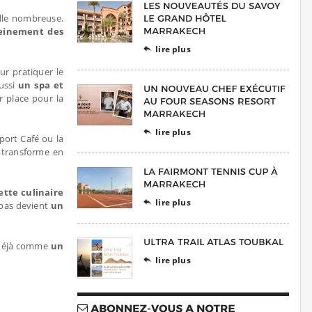
ille nombreuse.
pleinement des
lire plus

r pratiquer le
ussi
un spa et
r place pour la
lire plus

port Café ou la
 transforme en
ette culinaire
lire plus

epas devient
un
e déjà comme
un
lire plus
