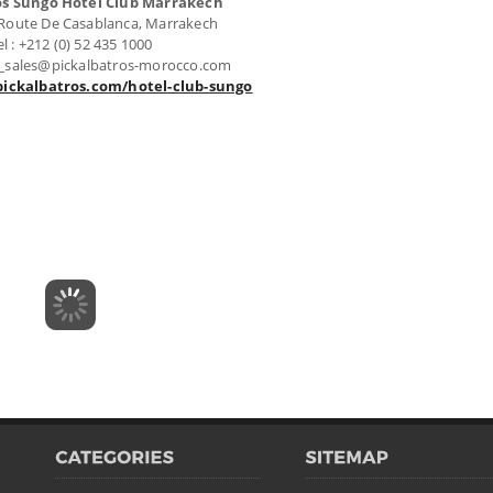
os Sungo Hotel Club Marrakech
 Route De Casablanca, Marrakech
el : +212 (0) 52 435 1000
o_sales@pickalbatros-morocco.com
ickalbatros.com/hotel-club-sungo