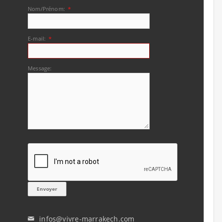
Nom/Prénom:
*
E-mail:
*
Message:
infos@vivre-marrakech.com
✉