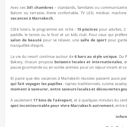
Avec ses
341 chambres
– standards, familiales ou communicantes 
Balcon ou terrasse, literie confortable, TV LED, minibar, machin
vacances à Marrakech
.
Côté loisirs, le programme est riche :
15 piscines
pour adultes, 2 
paddle, le tennis ou le foot et un kids club. Pour ceux qui préf
salon de beauté
pour se relaxer, une
salle de sport
pour gard
tranquillité d’esprit.
La vie du resort continue autour de
6 bars au style unique
. Du 
Bakery, chacun propose
boissons locales et internationales, c
pause gourmande ou en soirée animée, pour un séjour vivant et c
Et parce que des vacances à Marrakech réussies passent aussi par
qui fait voyager les papilles
: tajines traditionnels, cuisine asia
moment à savourer, entre saveurs locales et découvertes g
À seulement
17 kms de l’aéroport
, et à quelques minutes du ce
spot incontournable pour vivre Marrakech autrement
, entre 
Infor