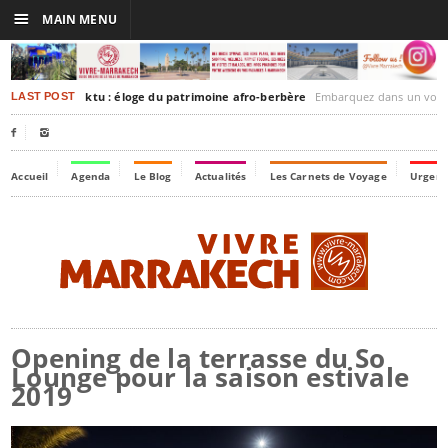
☰
MAIN MENU
rakesh-Timbuktu : éloge du patrimoine afro-berbère
Embarquez dans un voyage culturel dans le temps
LAST POST


Accueil
Agenda
Le Blog
Actualités
Les Carnets de Voyage
Urgenc
Opening de la terrasse du So
Lounge pour la saison estivale
2019