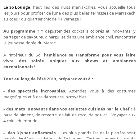
Le So Lounge
, haut lieu des nuits marrakchies, vous accueille tous
les jours pour profiter de l’une des plus belles terrasses de Marrakech
au coeur du quartier chic de l’Hivernage !
Au programme ?
Y déguster des cocktails colorés et innovants, y
partager de savoureux narguilés dans une ambiance chill, rencontrer
la jeunesse dorée du Maroc…
A l’intérieur du So,
l’ambiance se transforme pour vous faire
vivre des soirée uniques aux shows et ambiances
exceptionnels !
Tout au long de l’été 2019, préparez vous à :
- des spectacle incroyables.
Attendez vous à des costumes
magnifiques et à des danseuses incroyables !
- des mets innovants dans vos assiettes cuisinés par le Chef
: à
base de piment, de crevette, de lait de coco, de poulet… Voyagez aux
4 coins du monde.
- des Djs set enflammés…
Les plus grands Djs de la planète sont
passés derrières les platines du So Lounge. C’est notamment le cas de