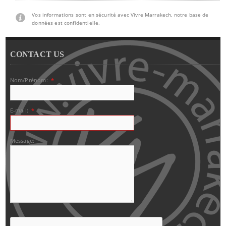
Vos informations sont en sécurité avec Vivre Marrakech, notre base de
données est confidentielle.
CONTACT US
Nom/Prénom:
*
E-mail:
*
Message: