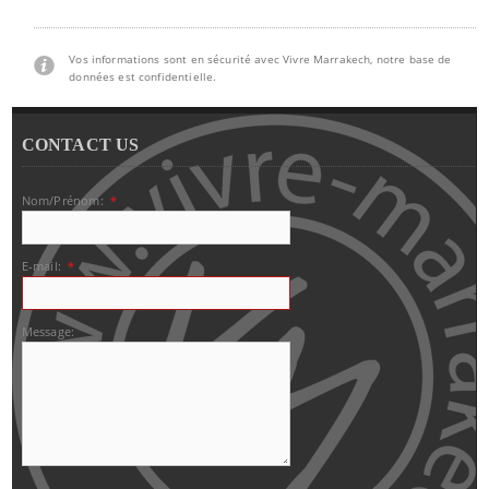
Vos informations sont en sécurité avec Vivre Marrakech, notre base de
données est confidentielle.
CONTACT US
Nom/Prénom:
*
E-mail:
*
Message: