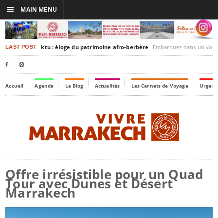
☰
MAIN MENU
rakesh-Timbuktu : éloge du patrimoine afro-berbère
Embarquez dans un voyage culturel dans le temps,
LAST POST


Accueil
Agenda
Le Blog
Actualités
Les Carnets de Voyage
Urgenc
Offre irrésistible pour un Quad
Tour avec Dunes et Désert
Marrakech