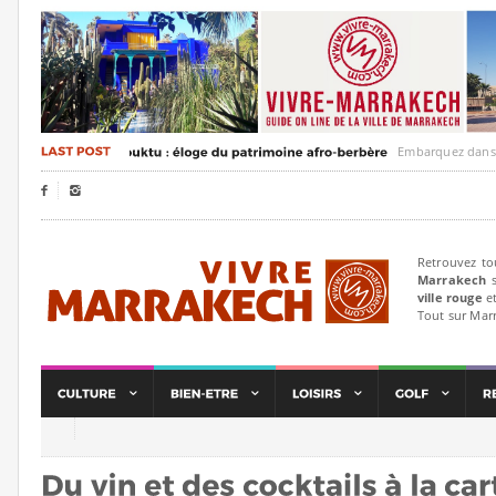
Embarquez dans un voya


Retrouvez to
Marrakech
s
ville rouge
et
Tout sur Mar