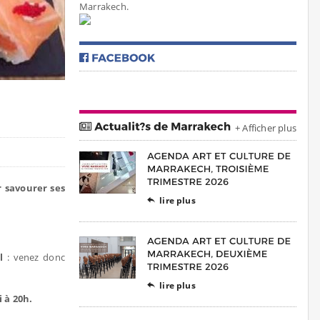
Marrakech.
+ Afficher plus
r savourer ses
lire plus

l
: venez donc
lire plus

 à 20h.