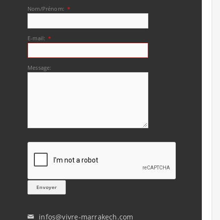
Nom/Prénom:
*
E-mail:
*
Message:
infos@vivre-marrakech.com
✉