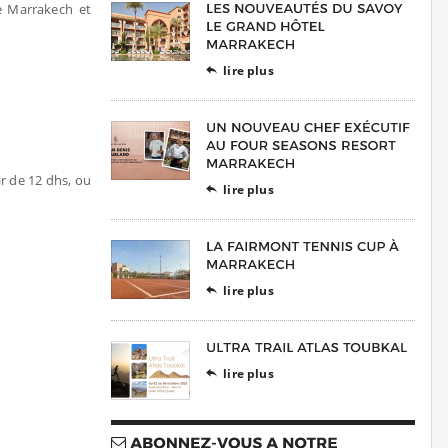
e Marrakech et
lire plus

ir de 12 dhs, ou
lire plus

lire plus

lire plus
