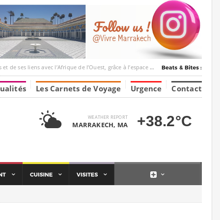
ec l’Afrique de l’Ouest, grâce à l’espace Marrakesh-Tumbuktu.
ualités
Les Carnets de Voyage
Urgence
Contact
+38.2°C
WEATHER REPORT
MARRAKECH, MA