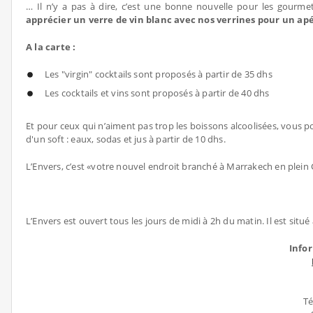
… Il n’y a pas à dire, c’est une bonne nouvelle pour les gourm
apprécier un verre de vin blanc avec nos verrines pour un apér
A la carte :
Les "virgin" cocktails sont proposés à partir de 35 dhs
Les cocktails et vins sont proposés à partir de 40 dhs
Et pour ceux qui n’aiment pas trop les boissons alcoolisées, vous po
d'un soft : eaux, sodas et jus à partir de 10 dhs.
L’Envers, c’est «votre nouvel endroit branché à Marrakech en plein
L’Envers est ouvert tous les jours de midi à 2h du matin. Il est situ
Info
Té