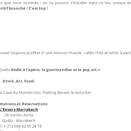
ets que nous sommes : on va pouvoir s’installer dans ce lieu unique d
itif branché ! C’est top !
uvez toujours profiter d' une boisson chaude : cafés, thés et lattés à part
 Guéliz
dédié à l'apéro, la gourmandise et le pop art.»
Drink, Art, Food.
é à 2 pas du Montecristo. Parking devant le resto-bar.
rmations et Réservations
L’Envers Marrakech
29 rue Ibn Aicha
Guéliz - Marrakech
l : + 212 (0)6 62 55 24 78