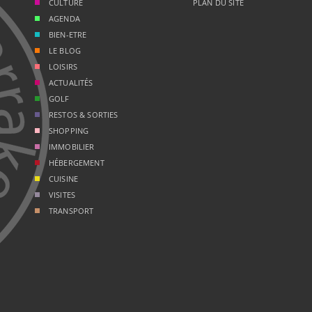
CULTURE
PLAN DU SITE
AGENDA
BIEN-ETRE
LE BLOG
LOISIRS
ACTUALITÉS
GOLF
RESTOS & SORTIES
SHOPPING
IMMOBILIER
HÉBERGEMENT
CUISINE
VISITES
TRANSPORT