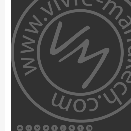








