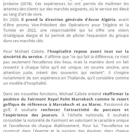
Jordanie (2018). Ces expériences lui ont permis de maîtriser les
attentes des clients sur des marchés exigeants, où le service est élevé
au rang d'art de vivre.
En 2020,
il prend la direction générale d'Accor Algérie
, avant
d'être promu Vice-Président des Opérations pour l'Algérie et la
Tunisie en 2022, une responsabilité qui lui offre une vision
stratégique élargie et lui permet de piloter l'expansion du groupe
dans ces marchés clés.
Pour Michael Calixte,
l'hospitalité repose avant tout sur la
sincérité du service.
Il affirme que "ce qui fait la différence, ce n’est
pas seulement l’excellence des lieux, mais la manière dont on fait
ressentir à chaque hôte qu’il est unique. Un sourire sincère, une
attention juste, créent des souvenirs qui restent". Il s'inspire
notamment de son expérience en Thaïlande, qu'il considère comme
un modèle d'hospitalité.
Dans ses nouvelles fonctions, Michael Calixte entend
réaffirmer la
position du Fairmont Royal Palm Marrakech comme le resort
golfique de référence à Marrakech et au Maroc.
Passionné de
golf, il souhaite
renforcer l'attractivité du parcours et
l'expérience des joueurs.
À l'échelle nationale, il souhaite
consolider la notoriété de Fairmont en valorisant le caractère unique
et l'excellence de chaque établissement. Pour lui, "l'excellence se
construit dans l'énergie et la passion des équipes, dans chaque