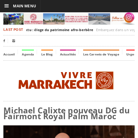
☰
MAIN MENU
akesh-Timbuktu : éloge du patrimoine afro-berbère
Embarquez dans un voyage culturel dans le temps, 
LAST POST


Accueil
Agenda
Le Blog
Actualités
Les Carnets de Voyage
Urgenc
Michael Calixte nouveau DG du
Fairmont Royal Palm Maroc