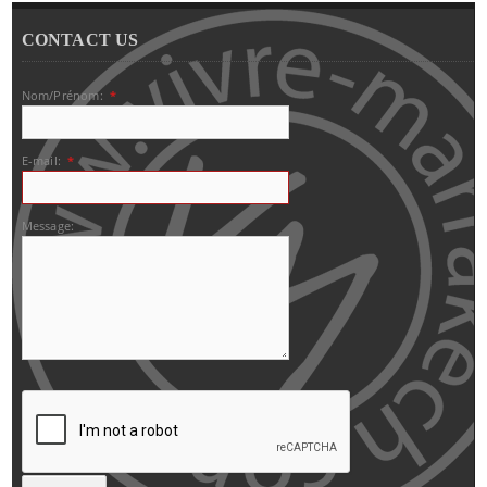
CONTACT US
Nom/Prénom:
*
E-mail:
*
Message: