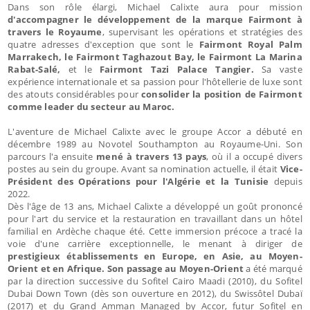
Dans son rôle élargi, Michael Calixte aura pour mission
d'accompagner le développement de la marque Fairmont à
travers le Royaume
, supervisant les opérations et stratégies des
quatre adresses d'exception que sont le
Fairmont Royal Palm
Marrakech, le Fairmont Taghazout Bay, le Fairmont La Marina
Rabat-Salé,
et le
Fairmont Tazi Palace Tangier.
Sa vaste
expérience internationale et sa passion pour l'hôtellerie de luxe sont
des atouts considérables pour
consolider la position de Fairmont
comme leader du secteur au Maroc.
L'aventure de Michael Calixte avec le groupe Accor a débuté en
décembre 1989 au Novotel Southampton au Royaume-Uni. Son
parcours l'a ensuite
mené à travers 13 pays
, où il a occupé divers
postes au sein du groupe. Avant sa nomination actuelle, il était
Vice-
Président des Opérations pour l'Algérie et la Tunisie
depuis
2022.
Dès l'âge de 13 ans, Michael Calixte a développé un goût prononcé
pour l'art du service et la restauration en travaillant dans un hôtel
familial en Ardèche chaque été. Cette immersion précoce a tracé la
voie d'une carrière exceptionnelle, le menant à diriger de
prestigieux établissements en Europe, en Asie, au Moyen-
Orient et en Afrique. Son passage au Moyen-Orient
a été marqué
par la direction successive du Sofitel Cairo Maadi (2010), du Sofitel
Dubai Down Town (dès son ouverture en 2012), du Swissôtel Dubaï
(2017) et du Grand Amman Managed by Accor, futur Sofitel en