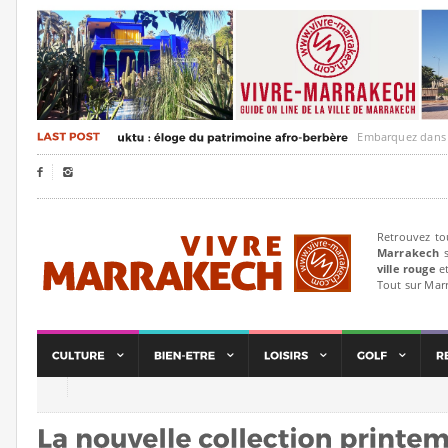
Embarquez dans un voya


Retrouvez to
Marrakech
s
ville rouge
et
Tout sur Mar