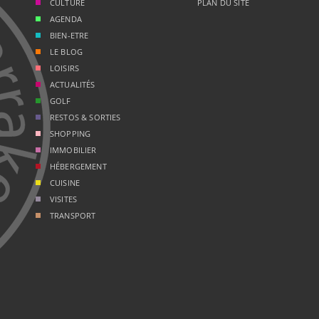
CULTURE
PLAN DU SITE
AGENDA
BIEN-ETRE
LE BLOG
LOISIRS
ACTUALITÉS
GOLF
RESTOS & SORTIES
SHOPPING
IMMOBILIER
HÉBERGEMENT
CUISINE
VISITES
TRANSPORT