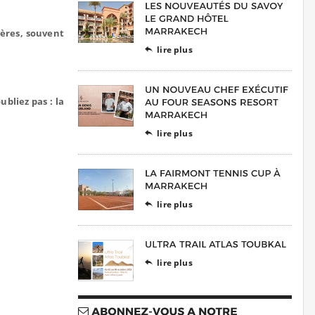
ères, souvent
lire plus

oubliez pas : la
lire plus

lire plus

lire plus
