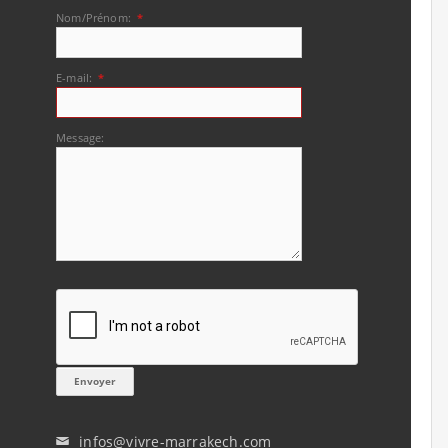
Nom/Prénom:
*
E-mail:
*
Message:
infos@vivre-marrakech.com
✉