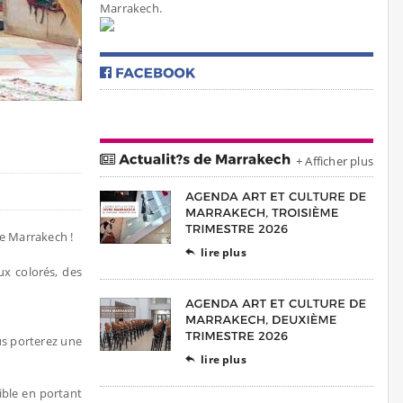
Marrakech.
+ Afficher plus
de Marrakech !
lire plus

ux colorés, des
us porterez une
lire plus

ible en portant