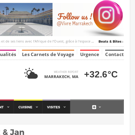
c l’Afrique de l’Ouest, grâce à l’espace Marrakesh-Tumbuktu.
ualités
Les Carnets de Voyage
Urgence
Contact
+32.6°C
WEATHER REPORT
MARRAKECH, MA