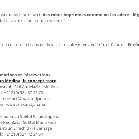
oser dans leur new co
des robes imprimées comme on les adore : lég
eint et à votre couleur de cheveux !
en cuir ou en tissus (le tissus, ça respire mieux en été), et Bijoux...
Et n'
rmations et Réservations
an Médina, le concept store
sefah, Sidi Abdelaziz - Médina
él: +212 (0) 524 37 55 70
l : contact@maxandjan.ma
b : www.maxandjan.ma
z aussi au Sofitel Palais Impérial
n Red Bazar Sofitel Marrakech
rroun Errachid - Hivernage
él: +212 (0) 524 42 24 64