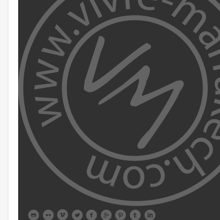








