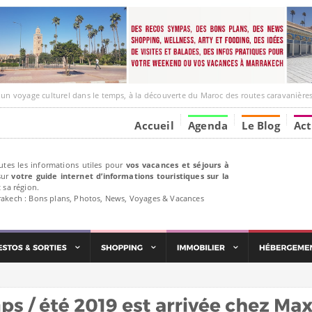
ge culturel dans le temps, à la découverte du Maroc des routes caravanières et de ses liens ave
Accueil
Agenda
Le Blog
Act
utes les informations utiles pour
vos vacances et séjours à
ur
votre guide internet d’informations touristiques sur la
 sa région.
rakech : Bons plans, Photos, News, Voyages & Vacances