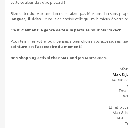
cette couleur de votre placard !
Bien entendu, Max and Jan ne seraient pas Max and Jan sans prop
longues, fluides…
A vous de choisir celle qui ira le mieux à votre t
C'est vraiment le genre de tenue parfaite pour Marrakech !
Pour terminer votre look, pensez à bien choisir vos accessoires : sac 
ceinture est l’accessoire du moment !
Bon shopping estival chez Max and Jan Marrakech.
Info
Max & J
14 Rue Am
T
Emai
We
Et retrouve
Max & Ja
Rue Ha
T