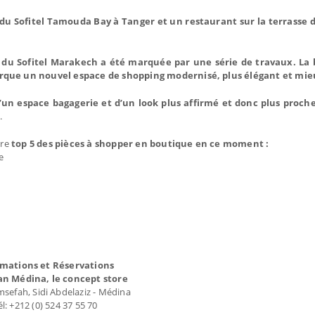
du Sofitel Tamouda Bay à Tanger et un restaurant sur la terrasse 
 du Sofitel Marakech a été marquée par une série de travaux. La
arque un nouvel espace de shopping modernisé, plus élégant et mi
’un espace bagagerie et d’un look plus affirmé et donc plus proche
.
tre
top 5 des pièces à shopper en boutique en ce moment :
e
rmations et Réservations
an Médina, le concept store
sefah, Sidi Abdelaziz - Médina
él: +212 (0) 524 37 55 70