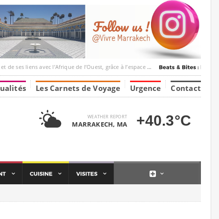
c l’Afrique de l’Ouest, grâce à l’espace Marrakesh-Tumbuktu.
ualités
Les Carnets de Voyage
Urgence
Contact
+40.3°C
WEATHER REPORT
MARRAKECH, MA