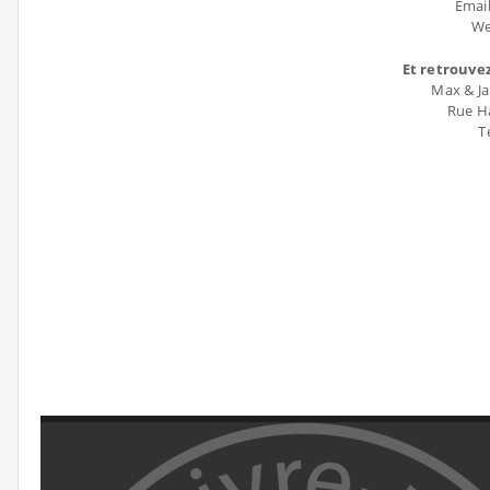
Emai
We
Et retrouvez
Max & Ja
Rue Ha
T