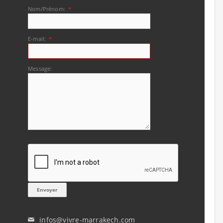
Nom/Prénom:
*
E-mail:
*
Message:
infos@vivre-marrakech.com
✉