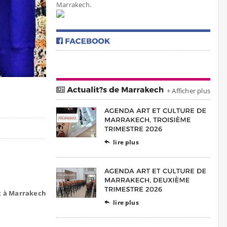
Marrakech.
+ Afficher plus
lire plus

t à Marrakech
lire plus
