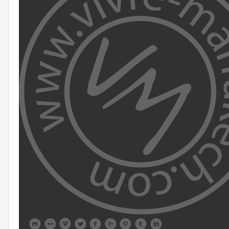








