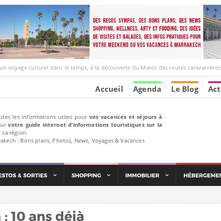
e culturel dans le temps, à la découverte du Maroc des routes caravanières et de ses liens ave
Accueil
Agenda
Le Blog
Act
utes les informations utiles pour
vos vacances et séjours à
ur
votre guide internet d’informations touristiques sur la
 sa région.
rakech : Bons plans, Photos, News, Voyages & Vacances