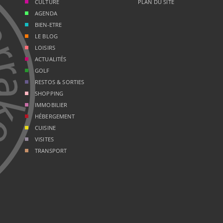
CULTURE
PLAN DU SITE
AGENDA
BIEN-ETRE
LE BLOG
LOISIRS
ACTUALITÉS
GOLF
RESTOS & SORTIES
SHOPPING
IMMOBILIER
HÉBERGEMENT
CUISINE
VISITES
TRANSPORT