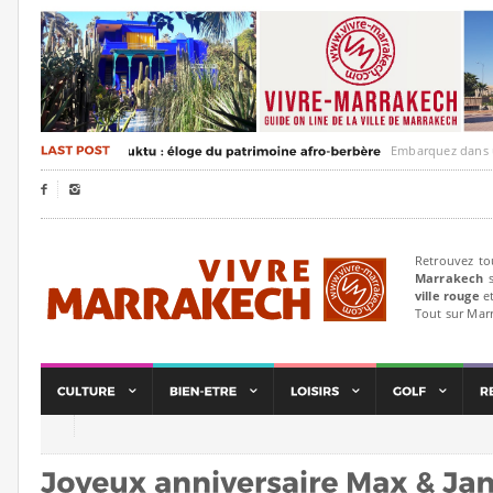
Embarquez dans un voyag


Retrouvez to
Marrakech
s
ville rouge
et
Tout sur Mar