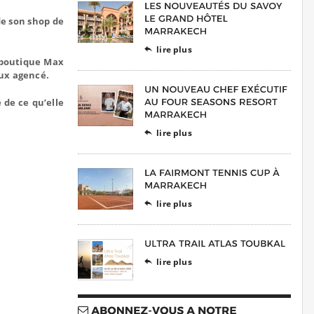
de son shop de
lire plus

 boutique Max
eux agencé.
 de ce qu’elle
lire plus

lire plus

lire plus
