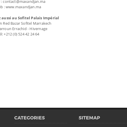
l : contact@maxandjan.ma
b : www.maxandjan.ma
 aussi au Sofitel Palais Impérial
n Red Bazar Sofitel Marrakech
rroun Errachid - Hivernage
él: +212 (0) 524 42 24 64