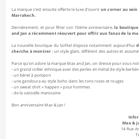
La marque s’est ensuite offerte le luxe d’ouvrir
un corner au sein 
Marrakech.
Dernièrement, et pour fêter son 10ème anniversaire,
la boutique
and Jan a récemment réouvert pour offrir aux fanas de la m
La nouvelle boutique du Sofitel dispose notamment aujourd’hui
d
cherche à montrer
: un style glam, différent des autres et assumé
Parce qu’on adore la marque Max and Jan, on dresse pour vous no
- un grand collier ethnique avec des perles en métal de style berbèr
- un béret à pompon
- une gandoura au style boho dans les tons roses et rouges
- un sweat shirt « happen » pour hommes
- de la vaisselle marocaine
Bon anniversaire Max & Jan !
Info
Max & J
14 Rue Am
T