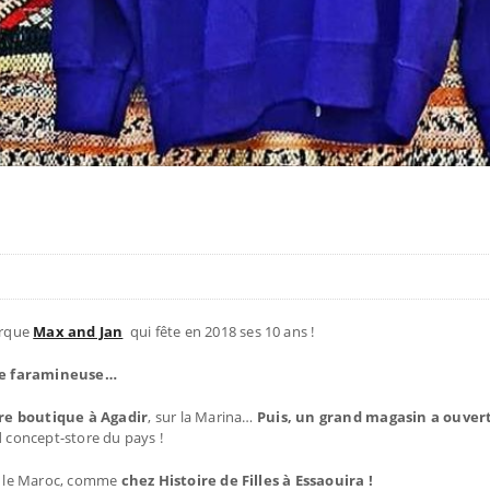
arque
Max and Jan
qui fête en 2018 ses 10 ans !
sse faramineuse…
e boutique à Agadir
, sur la Marina…
Puis, un grand magasin a ouver
d concept-store du pays !
rs le Maroc, comme
chez Histoire de Filles à Essaouira !