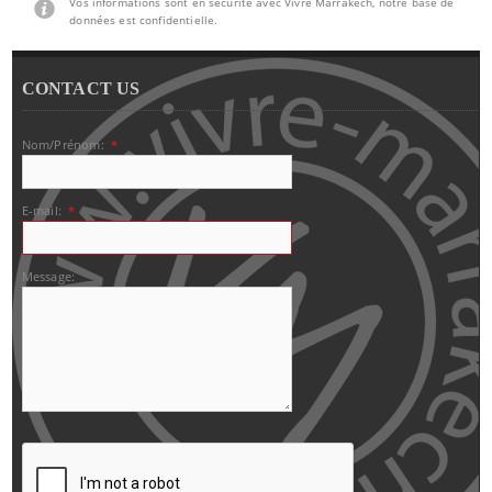
Vos informations sont en sécurité avec Vivre Marrakech, notre base de
données est confidentielle.
CONTACT US
Nom/Prénom:
*
E-mail:
*
Message: