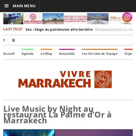
☰
MAIN MENU
rakesh-Timbuktu : éloge du patrimoine afro-berbère
Embarquez dans un voyage culturel dans le temps
LAST POST


Accueil
Agenda
Le Blog
Actualités
Les Carnets de Voyage
Urgenc
Live Music by Night au
restaurant La Palme d'Or à
Marrakech