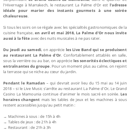
l'Hivernage à Marrakech, le restaurant La Palme d'Or est
l'adresse
idéale pour marier des instants gourmets à une soirée
chaleureuse
.
Si tous les soirs on se régale avec les spécialités gastronomiques de la
cuisine française,
en avril et mai 2018, La Palme d'Or nous invite
aussi à la fête
avec des nuits musicales à ne pas rater.
Du jeudi au samedi
, on apprécie
les Live Band qui se produisent
au restaurant La Palme d'Or
. Confortablement attablés en salle,
sous la verrière ou au bar, on apprécie
les sonorités éclectiques et
entraînantes du groupe
. Pour un moment plus au calme, on rejoint
la terrasse qui se niche au cœur du jardin.
Pendant le Ramadan
– qui devrait avoir lieu du 15 mai au 14 juin
2018 – si le Live Music s'arrête au restaurant La Palme d'Or, Le Grand
Casino La Mamounia continue d'animer le mois sacré en soirée.
Les
horaires changent
mais les tables de jeux et les machines à sous
restent accessibles jusqu'au petit matin :
→ Machines à sous : de 15h à 4h
→ Tables de jeux : de 21h à 4h
→ Restaurant : de 21h à 3h