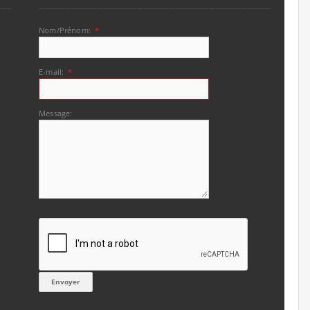
Nom/Prénom:
*
E-mail:
*
Message: