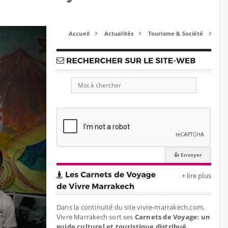
Accueil
Actualités
Tourisme & Société



+ lire plus
Dans la continuité du site vivre-marrakech.com,
Vivre Marrakech sort ses
Carnets de Voyage: un
guide culturel et touristique distribué