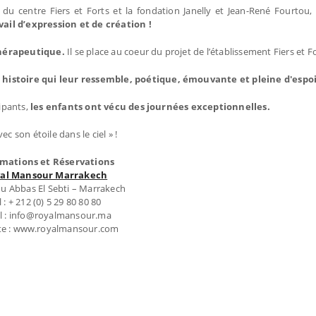
s du centre Fiers et Forts et la fondation Janelly et Jean-René Fourtou,
ail d’expression et de création !
thérapeutique.
Il se place au coeur du projet de l’établissement Fiers et Fo
 histoire qui leur ressemble, poétique, émouvante et pleine d'espoi
ipants,
les enfants ont vécu des journées exceptionnelles.
c son étoile dans le ciel » !
rmations et Réservations
al Mansour Marrakech
u Abbas El Sebti – Marrakech
l : + 212 (0) 5 29 80 80 80
l : info@royalmansour.ma
te : www.royalmansour.com