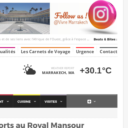
ec l’Afrique de l’Ouest, grâce à l’espace Marrakesh-Tumbuktu.
ualités
Les Carnets de Voyage
Urgence
Contact
+30.1°C
WEATHER REPORT
MARRAKECH, MA