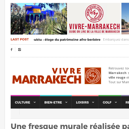
Embarquez dans un voya


Retrouvez to
Marrakech
s
ville rouge
et
Tout sur Mar