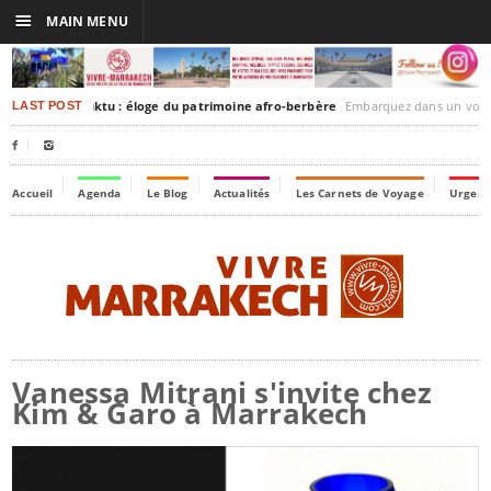
☰
MAIN MENU
rakesh-Timbuktu : éloge du patrimoine afro-berbère
Embarquez dans un voyage culturel dans le temps
LAST POST


Accueil
Agenda
Le Blog
Actualités
Les Carnets de Voyage
Urgenc
Vanessa Mitrani s'invite chez
Kim & Garo à Marrakech