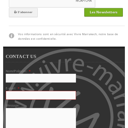
Les Newsletters
Vos informations sont en sécurité avec Vivre Marrakech, notre base de
données est confidentielle.
CONTACT US
Nom/Prénom:
*
E-mail:
*
Message: