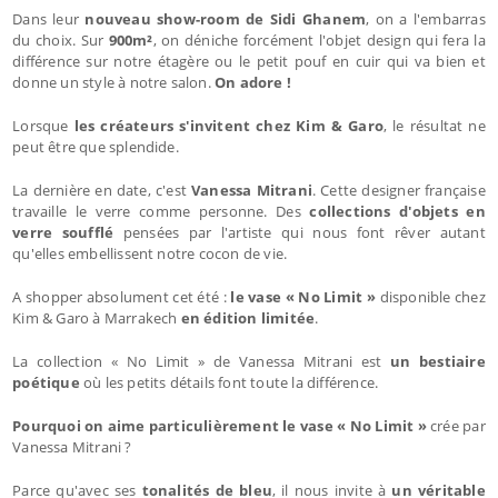
Dans leur
nouveau show-room de Sidi Ghanem
, on a l'embarras
du choix. Sur
900m²
, on déniche forcément l'objet design qui fera la
différence sur notre étagère ou le petit pouf en cuir qui va bien et
donne un style à notre salon.
On adore !
Lorsque
les créateurs s'invitent chez Kim & Garo
, le résultat ne
peut être que splendide.
La dernière en date, c'est
Vanessa Mitrani
. Cette designer française
travaille le verre comme personne. Des
collections d'objets en
verre soufflé
pensées par l'artiste qui nous font rêver autant
qu'elles embellissent notre cocon de vie.
A shopper absolument cet été :
le vase « No Limit »
disponible chez
Kim & Garo à Marrakech
en édition limitée
.
La collection « No Limit » de Vanessa Mitrani est
un bestiaire
poétique
où les petits détails font toute la différence.
Pourquoi on aime particulièrement le vase « No Limit »
crée par
Vanessa Mitrani ?
Parce qu'avec ses
tonalités de bleu
, il nous invite à
un véritable