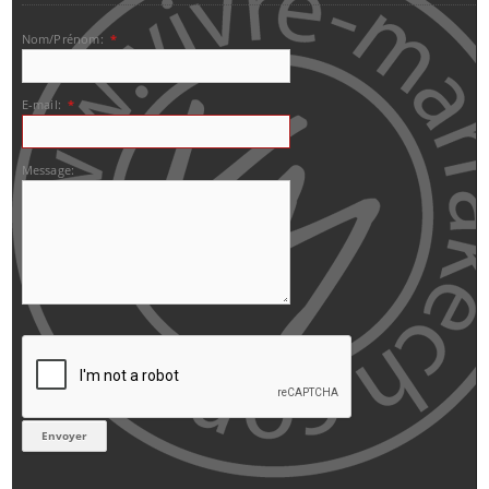
Nom/Prénom:
*
E-mail:
*
Message: