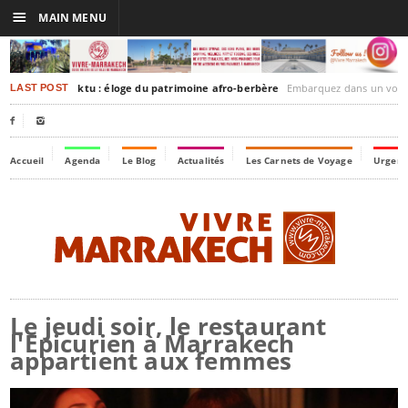
☰
MAIN MENU
rakesh-Timbuktu : éloge du patrimoine afro-berbère
Embarquez dans un voyage culturel dans le temps,
LAST POST


Accueil
Agenda
Le Blog
Actualités
Les Carnets de Voyage
Urgenc
Le jeudi soir, le restaurant
l'Epicurien à Marrakech
appartient aux femmes