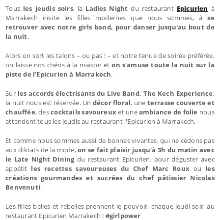
Tous
les jeudis soirs
, la
Ladies Night
du restaurant
Epicurien
à
Marrakech invite les filles modernes que nous sommes, à
se
retrouver avec notre girls band, pour danser jusqu'au bout de
la nuit
.
Alors on sort les talons – ou pas ! – et notre tenue de soirée préférée,
on laisse nos chéris à la maison et
on s'amuse toute la nuit sur la
piste de l'Epicurien à Marrakech
.
Sur
les accords électrisants du Live Band, The Kech Experience
,
la nuit nous est réservée. Un
décor floral
, une
terrasse couverte et
chauffée
, des
cocktails savoureux
et une
ambiance de folie
nous
attendent tous les jeudis au restaurant l'Epicurien à Marrakech.
Et comme nous sommes aussi de bonnes vivantes, qui ne cédons pas
aux diktats de la mode,
on se fait plaisir jusqu'à 3h du matin avec
le Late Night Dining
du restaurant Epicurien, pour déguster avec
appétit
les recettes savoureuses du Chef Marc Roux
ou
les
créations gourmandes et sucrées du chef pâtissier Nicolas
Benvenuti
.
Les filles belles et rebelles prennent le pouvoir, chaque jeudi soir, au
restaurant Epicurien Marrakech !
#girlpower