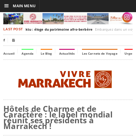
☰
MAIN MENU
rakesh-Timbuktu : éloge du patrimoine afro-berbère
Embarquez dans un voyage culturel dans le temps,
LAST POST


Accueil
Agenda
Le Blog
Actualités
Les Carnets de Voyage
Urgenc
Hôtels de Charme et de
Caractère : le label mondial
réunit ses présidents à
Marrakech !