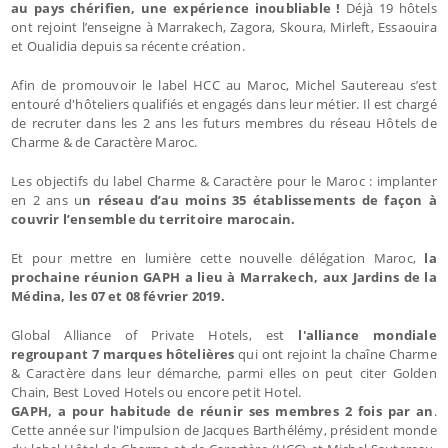
au pays chérifien, une expérience inoubliable !
Déjà 19 hôtels
ont rejoint l’enseigne à Marrakech, Zagora, Skoura, Mirleft, Essaouira
et Oualidia depuis sa récente création.
Afin de promouvoir le label HCC au Maroc, Michel Sautereau s’est
entouré d'hôteliers qualifiés et engagés dans leur métier. Il est chargé
de recruter dans les 2 ans les futurs membres du réseau Hôtels de
Charme & de Caractère Maroc.
Les objectifs du label Charme & Caractère pour le Maroc : implanter
en 2 ans u
n réseau d’au moins 35 établissements de façon à
couvrir l’ensemble du territoire marocain.
Et pour mettre en lumière cette nouvelle délégation Maroc,
la
prochaine réunion GAPH a lieu à Marrakech, aux Jardins de la
Médina, les 07 et 08 février 2019.
Global Alliance of Private Hotels, est
l'alliance mondiale
regroupant 7 marques hôtelières
qui ont rejoint la chaîne Charme
& Caractère dans leur démarche, parmi elles on peut citer Golden
Chain, Best Loved Hotels ou encore petit Hotel.
GAPH, a pour habitude de réunir ses membres 2 fois par an
.
Cette année sur l'impulsion de Jacques Barthélémy, président monde