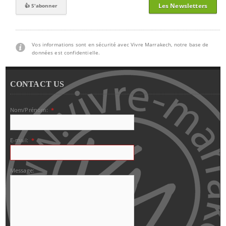
Les Newsletters
Vos informations sont en sécurité avec Vivre Marrakech, notre base de
données est confidentielle.
CONTACT US
Nom/Prénom:
*
E-mail:
*
Message: