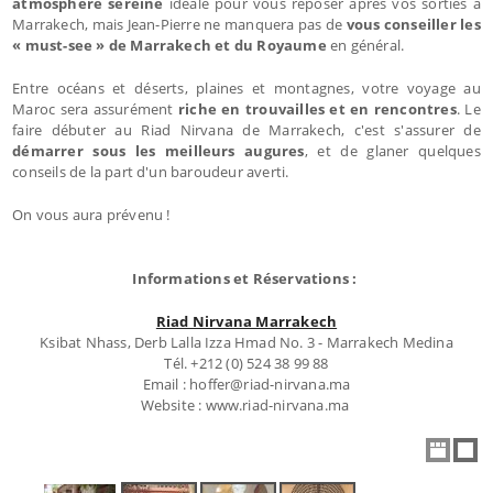
atmosphère sereine
idéale pour vous reposer après vos sorties à
Marrakech, mais Jean-Pierre ne manquera pas de
vous conseiller les
« must-see » de Marrakech et du Royaume
en général.
Entre océans et déserts, plaines et montagnes, votre voyage au
Maroc sera assurément
riche en trouvailles et en rencontres
. Le
faire débuter au Riad Nirvana de Marrakech, c'est s'assurer de
démarrer sous les meilleurs augures
, et de glaner quelques
conseils de la part d'un baroudeur averti.
On vous aura prévenu !
Informations et Réservations :
Riad Nirvana Marrakech
Ksibat Nhass, Derb Lalla Izza Hmad No. 3 - Marrakech Medina
Tél. +212 (0) 524 38 99 88
Email : hoffer@riad-nirvana.ma
Website : www.riad-nirvana.ma