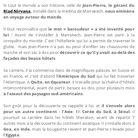
Si tout le monde a son histoire, celle de
Jean-Pierre, le gérant du
Riad Nirvana
,
installé dans la médina de Marrakech,
nous emmène
en voyage autour du monde
.
Il faut reconnaître que
le mot « baroudeur » a été inventé pour
lui
! Avant de s'installer à Marrakech, Jean-Pierre est parti à la
conquête du monde. C'est l'hôtellerie qui lui a permis de traverser le
globe, mais Jean-Pierre n'a pas eu peur d'enfiler ses chaussures de
marche et son sac à dos pour
découvrir ce qu'il y avait au-delà des
façades des beaux hôtels
.
Sa carrière, il la commence dans de magnifiques palaces, en Suisse et
en France, et c'est d'abord
l'Amérique du Sud
qui lui fait traverser
l'Atlantique. A
Quito, en Equateur
, il travaille pour la chaîne d'hôtels
Intercontinental, avant de partir, besace au dos, pour plusieurs mois
à l'assaut des paysages sud-américains
.
Son goût pour la découverte se rappelle à lui, et
il s'envole alors
pour un autre continent : l'Asie
. En
Corée du Sud, à Séoul
, il
poursuit sa carrière dans les hôtels Sheraton, avant de repartir 7
autres mois à la découverte du continent asiatique. Il s'installe alors à
Goa, en Inde
, mais la bougeotte revient et Jean-Pierre s'évade pour
l'Egypte
.