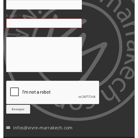
E-mail:
*
Message:
infos@vivre-marrakech.com
✉