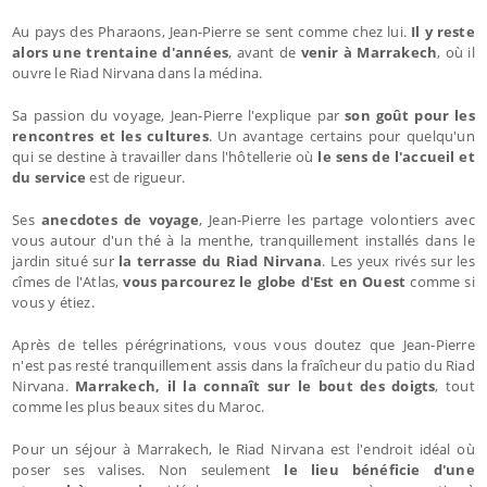
Au pays des Pharaons, Jean-Pierre se sent comme chez lui.
Il y reste
alors une trentaine d'années
, avant de
venir à Marrakech
, où il
ouvre le Riad Nirvana dans la médina.
Sa passion du voyage, Jean-Pierre l'explique par
son goût pour les
rencontres et les cultures
. Un avantage certains pour quelqu'un
qui se destine à travailler dans l'hôtellerie où
le sens de l'accueil et
du service
est de rigueur.
Ses
anecdotes de voyage
, Jean-Pierre les partage volontiers avec
vous autour d'un thé à la menthe, tranquillement installés dans le
jardin situé sur
la terrasse du Riad Nirvana
. Les yeux rivés sur les
cîmes de l'Atlas,
vous parcourez le globe d'Est en Ouest
comme si
vous y étiez.
Après de telles pérégrinations, vous vous doutez que Jean-Pierre
n'est pas resté tranquillement assis dans la fraîcheur du patio du Riad
Nirvana.
Marrakech, il la connaît sur le bout des doigts
, tout
comme les plus beaux sites du Maroc.
Pour un séjour à Marrakech, le Riad Nirvana est l'endroit idéal où
poser ses valises. Non seulement
le lieu bénéficie d'une