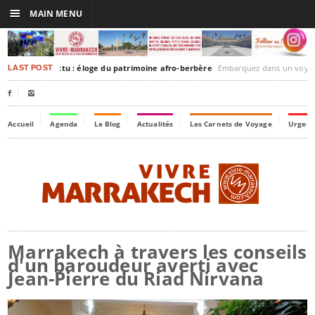
☰
MAIN MENU
akesh-Timbuktu : éloge du patrimoine afro-berbère
Embarquez dans un voyage culturel dans le temps, à
LAST POST


Accueil
Agenda
Le Blog
Actualités
Les Carnets de Voyage
Urgenc
Marrakech à travers les conseils
d'un baroudeur averti avec
Jean-Pierre du Riad Nirvana