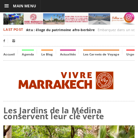
☰
MAIN MENU
rakesh-Timbuktu : éloge du patrimoine afro-berbère
Embarquez dans un voyage culturel dans le temps
LAST POST


Accueil
Agenda
Le Blog
Actualités
Les Carnets de Voyage
Urgenc
Les Jardins de la Médina
conservent leur clé verte