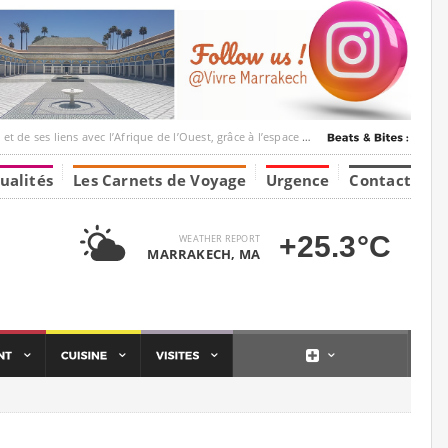
ec l’Afrique de l’Ouest, grâce à l’espace Marrakesh-Tumbuktu.
ualités
Les Carnets de Voyage
Urgence
Contact
+25.3°C
WEATHER REPORT
MARRAKECH, MA