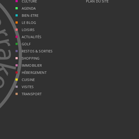
CULTURE
PLAN DU SITE
AGENDA
BIEN-ETRE
LE BLOG
LOISIRS
ACTUALITÉS
GOLF
RESTOS & SORTIES
SHOPPING
IMMOBILIER
HÉBERGEMENT
CUISINE
VISITES
TRANSPORT