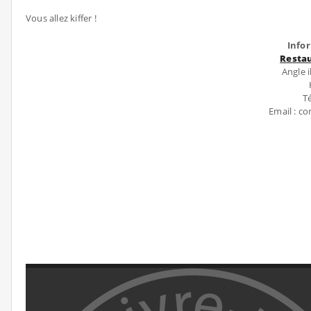
Vous allez kiffer !
Info
Resta
Angle 
Té
Email : c