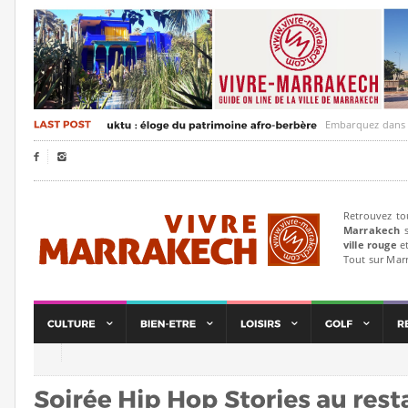
Embarquez dans un voya


Retrouvez to
Marrakech
s
ville rouge
et
Tout sur Mar