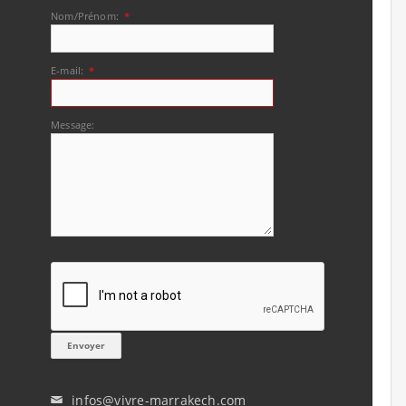
Nom/Prénom:
*
E-mail:
*
Message:
infos@vivre-marrakech.com
✉