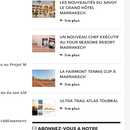
lire plus

lire plus

es au Projet M
lire plus

rée du son old
lire plus

’établissement