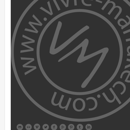








