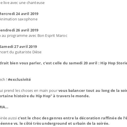
ée live avec une chanteuse
ercredi 24 avril 2019
Animation saxophone
endredi 26 avril 2019
sco au programme avec Bon Esprit Maroc
Samedi 27 avril 2019
cert du guitariste Dièse
rait bien vous parler, c’est celle du samedi 20 avril : Hip Hop Stori
ech !
#exclusivité
 qui prend les choses en main pour
vous balancer tout au long de la soi
ertaine histoire du Hip Hop" à travers le monde.
 MIA…
oirée aussi
c’est le choc des genres entre la décoration raffinée de l
éenne vs. le côté très underground et urbain de la soirée.