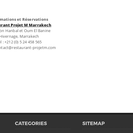
rmations et Réservations
urant Projet M Marrakech
ibn Hanbal et Oum El Banine
Hivernage, Marrakech
l : +212 (0) 5 24 458 565
ontact@restaurant-projetm.com