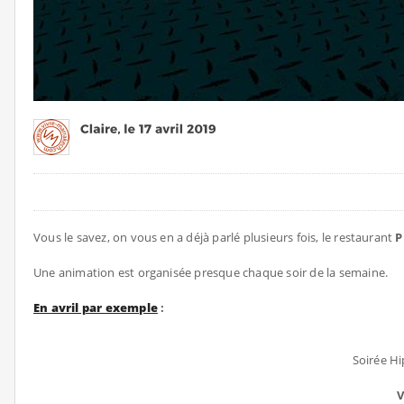
Vous le savez, on vous en a déjà parlé plusieurs fois, le restaurant
P
Une animation est organisée presque chaque soir de la semaine.
En avril par exemple
:
Soirée Hi
V