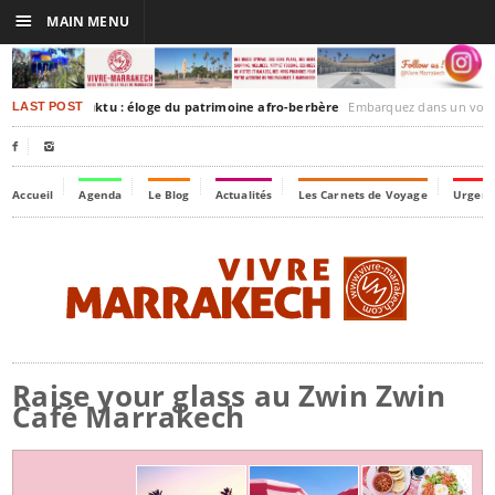
☰
MAIN MENU
rakesh-Timbuktu : éloge du patrimoine afro-berbère
Embarquez dans un voyage culturel dans le temps
LAST POST


Accueil
Agenda
Le Blog
Actualités
Les Carnets de Voyage
Urgenc
Raise your glass au Zwin Zwin
Café Marrakech