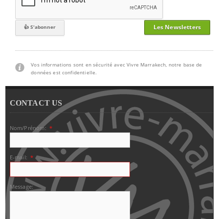
Les Newsletters
Vos informations sont en sécurité avec Vivre Marrakech, notre base de
données est confidentielle.
CONTACT US
Nom/Prénom:
*
E-mail:
*
Message: