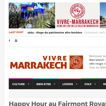
Embarquez dans un voyag


Retrouvez to
Marrakech
s
ville rouge
et
Tout sur Mar