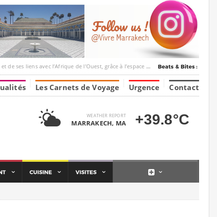
c l’Afrique de l’Ouest, grâce à l’espace Marrakesh-Tumbuktu.
ualités
Les Carnets de Voyage
Urgence
Contact
+39.8°C
WEATHER REPORT
MARRAKECH, MA