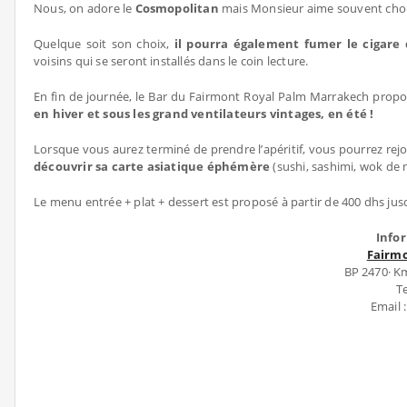
Nous, on adore le
Cosmopolitan
mais Monsieur aime souvent choi
Quelque soit son choix,
il pourra également fumer le cigare 
voisins qui se seront installés dans le coin lecture.
En fin de journée, le Bar du Fairmont Royal Palm Marrakech prop
en hiver et sous les grand ventilateurs vintages, en été !
Lorsque vous aurez terminé de prendre l’apéritif, vous pourrez rej
découvrir sa carte asiatique éphémère
(sushi, sashimi, wok de n
Le menu entrée + plat + dessert est proposé à partir de 400 dhs jusqu’
Info
Fairm
BP 2470· K
Te
Email