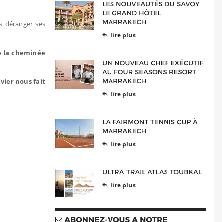
s déranger ses
lire plus

de la cheminée
ivier nous fait
lire plus

lire plus

lire plus
