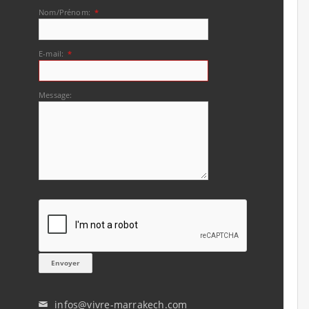
Nom/Prénom:
*
E-mail:
*
Message:
infos@vivre-marrakech.com
✉