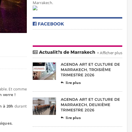
Marrakech.
+ Afficher plus
lire plus

 table. Et comme
n verre !
h à 20h
durant
lire plus

siques.