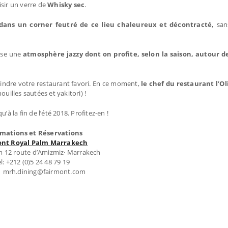
sir un verre de
Whisky sec
.
dans un corner feutré de ce lieu chaleureux et décontracté,
san
ose une
atmosphère jazzy dont on profite, selon la saison, autour 
oindre votre restaurant favori. En ce moment,
le chef du restaurant l’Ol
ouilles sautées et yakitori) !
à la fin de l’été 2018. Profitez-en !
rmations et Réservations
ont Royal Palm Marrakech
m 12 route d’Amizmiz· Marrakech
l: +212 (0)5 24 48 79 19
 : mrh.dining@fairmont.com