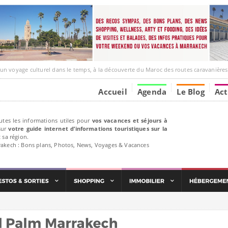
e culturel dans le temps, à la découverte du Maroc des routes caravanières et de ses liens ave
Accueil
Agenda
Le Blog
Act
utes les informations utiles pour
vos vacances et séjours à
ur
votre guide internet d’informations touristiques sur la
 sa région.
rakech : Bons plans, Photos, News, Voyages & Vacances