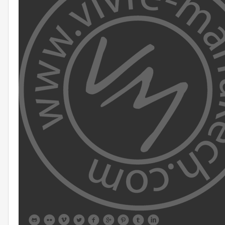








