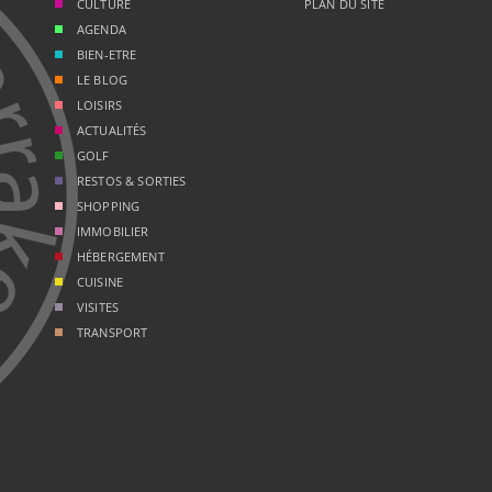
CULTURE
PLAN DU SITE
AGENDA
BIEN-ETRE
LE BLOG
LOISIRS
ACTUALITÉS
GOLF
RESTOS & SORTIES
SHOPPING
IMMOBILIER
HÉBERGEMENT
CUISINE
VISITES
TRANSPORT