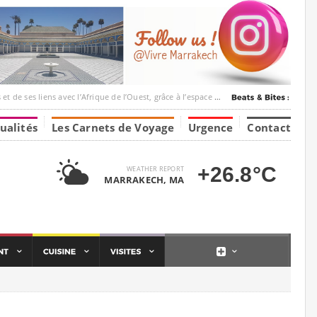
ec l’Afrique de l’Ouest, grâce à l’espace Marrakesh-Tumbuktu.
ualités
Les Carnets de Voyage
Urgence
Contact
+26.8°C
WEATHER REPORT
MARRAKECH, MA