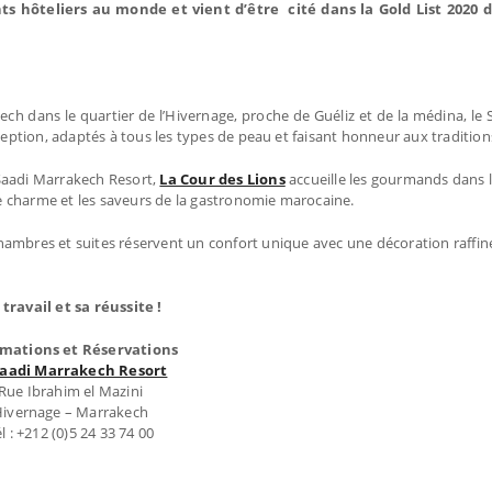
ts hôteliers au monde et vient d’être cité dans la Gold List 2020
ch dans le quartier de l’Hivernage, proche de Guéliz et de la médina, le 
ption, adaptés à tous les types de peau et faisant honneur aux traditio
 Saadi Marrakech Resort,
La Cour des Lions
accueille les gourmands dans 
e charme et les saveurs de la gastronomie marocaine.
 chambres et suites réservent un confort unique avec une décoration raffin
ravail et sa réussite !
rmations et Réservations
Saadi Marrakech Resort
Rue Ibrahim el Mazini
ivernage – Marrakech
l : +212 (0)5 24 33 74 00