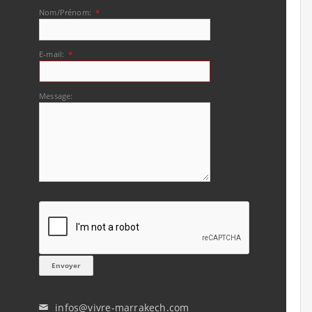
Nom/Prénom:
*
E-mail:
*
Message:
infos@vivre-marrakech.com
✉