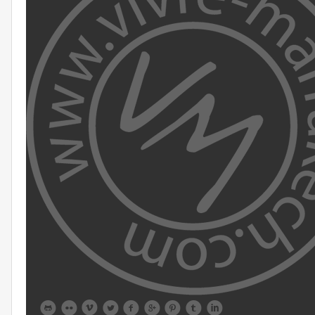








