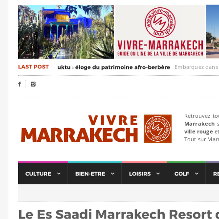
Embarquez dans un voya


Retrouvez to
Marrakech
s
ville rouge
et
Tout sur Mar