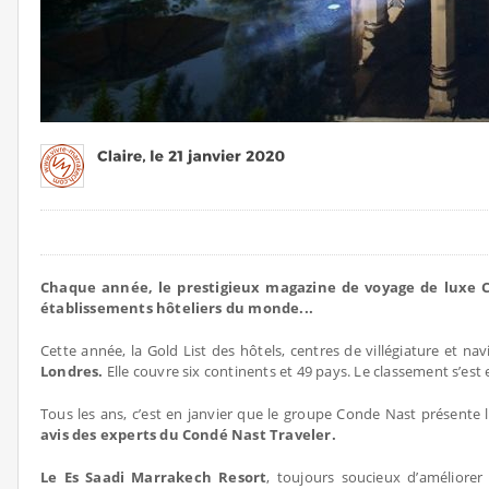
Chaque année, le prestigieux magazine de voyage de luxe Co
établissements hôteliers du monde...
Cette année, la Gold List des hôtels, centres de villégiature et na
Londres.
Elle couvre six continents et 49 pays. Le classement s’est 
Tous les ans, c’est en janvier que le groupe Conde Nast présente l
avis des experts du Condé Nast Traveler.
Le Es Saadi Marrakech Resort
, toujours soucieux d’améliorer 