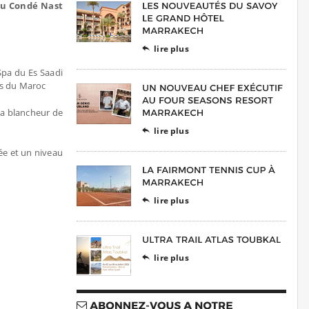
 du Condé Nast
lire plus

Spa du Es Saadi
ns du Maroc
la blancheur de
lire plus

ée et un niveau
lire plus

lire plus
