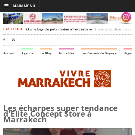
☰
MAIN MENU
rakesh-Timbuktu : éloge du patrimoine afro-berbère
Embarquez dans un voyage culturel dans le temps
LAST POST


Accueil
Agenda
Le Blog
Actualités
Les Carnets de Voyage
Urgenc
Les écharpes super tendance
d'Elite Concept Store à
Marrakech