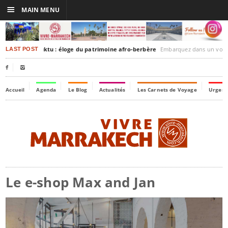
☰
MAIN MENU
rakesh-Timbuktu : éloge du patrimoine afro-berbère
Embarquez dans un voyage culturel dans le temps
LAST POST


Accueil
Agenda
Le Blog
Actualités
Les Carnets de Voyage
Urgenc
Le e-shop Max and Jan