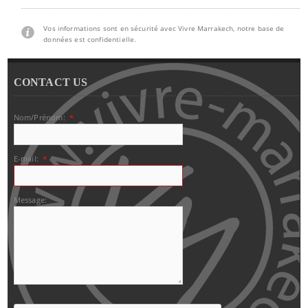
Vos informations sont en sécurité avec Vivre Marrakech, notre base de
données est confidentielle.
CONTACT US
Nom/Prénom:
*
E-mail:
*
Message: