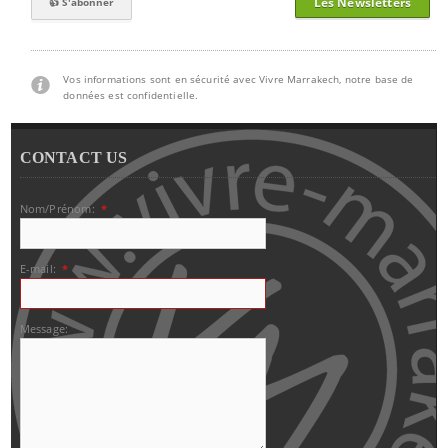
Les Newsletters
Vos informations sont en sécurité avec Vivre Marrakech, notre base de
données est confidentielle.
CONTACT US
Nom/Prénom:
*
E-mail:
*
Message: