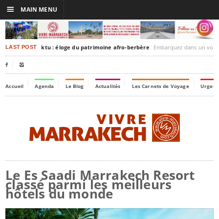
☰
MAIN MENU
rakesh-Timbuktu : éloge du patrimoine afro-berbère
Embarquez dans un voyage culturel dans le temps,
LAST POST


Accueil
Agenda
Le Blog
Actualités
Les Carnets de Voyage
Urgenc
Le Es Saadi Marrakech Resort
classé parmi les meilleurs
hôtels du monde