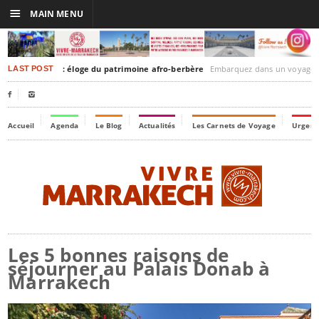
☰
MAIN MENU
sh-Timbuktu : éloge du patrimoine afro-berbère
Embarquez dans un voyage culturel dans le temps, à la d
LAST POST


Accueil
Agenda
Le Blog
Actualités
Les Carnets de Voyage
Urgenc
Les 5 bonnes raisons de
séjourner au Palais Donab à
Marrakech