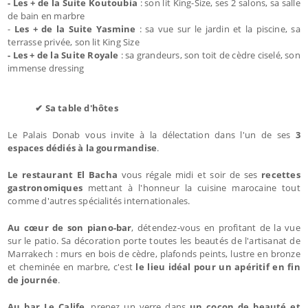
- Les + de la Suite Koutoubia
: son lit King-Size, ses 2 salons, sa salle
de bain en marbre
-
Les + de la Suite Yasmine
: sa vue sur le jardin et la piscine, sa
terrasse privée, son lit King Size
- Les + de la Suite Royale
: sa grandeurs, son toit de cèdre ciselé, son
immense dressing
✔ Sa table d'hôtes
Le Palais Donab vous invite à la délectation dans l'un de ses
3
espaces dédiés à la gourmandise
.
Le restaurant El Bacha
vous régale midi et soir de ses
recettes
gastronomiques
mettant à l'honneur la cuisine marocaine tout
comme d'autres spécialités internationales.
Au cœur de son piano-bar
, détendez-vous en profitant de la vue
sur le patio. Sa décoration porte toutes les beautés de l'artisanat de
Marrakech : murs en bois de cèdre, plafonds peints, lustre en bronze
et cheminée en marbre, c'est
le lieu idéal pour un apéritif en fin
de journée
.
Au bar Le Calife
, prenez un verre dans
un cocon de beauté et