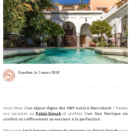
Emeline, le 5 mars 2018
Vous rêvez d'
un séjour digne des 1001 nuits à Marrakech
? Passez
vos vacances au
Palais Donab
et profitez d'
un lieu féerique où
confort et raffinement se marient à la perfection
.
Découvrez
les 5 bonnes raisons de réserver au Palais Donab
pour