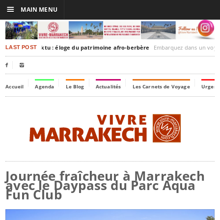
☰
MAIN MENU
rakesh-Timbuktu : éloge du patrimoine afro-berbère
Embarquez dans un voyage culturel dans le temps,
LAST POST


Accueil
Agenda
Le Blog
Actualités
Les Carnets de Voyage
Urgenc
Journée fraîcheur à Marrakech
avec le Daypass du Parc Aqua
Fun Club