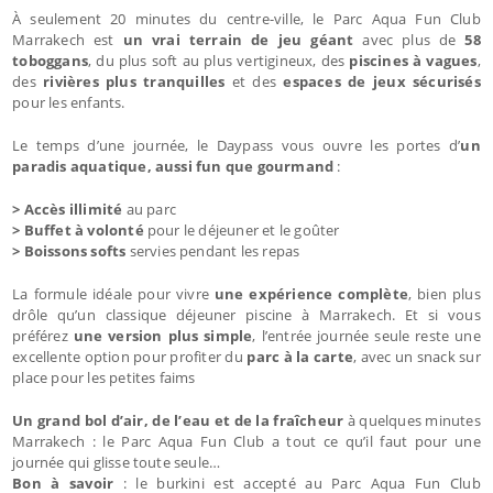
À seulement 20 minutes du centre-ville, le Parc Aqua Fun Club
Marrakech est
un vrai terrain de jeu géant
avec plus de
58
toboggans
, du plus soft au plus vertigineux, des
piscines à vagues
,
des
rivières plus tranquilles
et des
espaces de jeux sécurisés
pour les enfants.
Le temps d’une journée, le Daypass vous ouvre les portes d’
un
paradis aquatique, aussi fun que gourmand
:
>
Accès illimité
au parc
> Buffet à volonté
pour le déjeuner et le goûter
>
Boissons softs
servies pendant les repas
La formule idéale pour vivre
une expérience complète
, bien plus
drôle qu’un classique déjeuner piscine à Marrakech. Et si vous
préférez
une version plus simple
, l’entrée journée seule reste une
excellente option pour profiter du
parc à la carte
, avec un snack sur
place pour les petites faims
Un grand bol d’air, de l’eau et de la fraîcheur
à quelques minutes
Marrakech : le Parc Aqua Fun Club a tout ce qu’il faut pour une
journée qui glisse toute seule…
Bon à savoir
: le burkini est accepté au Parc Aqua Fun Club