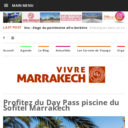
☰
MAIN MENU
rakesh-Timbuktu : éloge du patrimoine afro-berbère
Embarquez dans un voyage culturel dans le temps,
LAST POST


Accueil
Agenda
Le Blog
Actualités
Les Carnets de Voyage
Urgenc
Profitez du Day Pass piscine du
Sofitel Marrakech