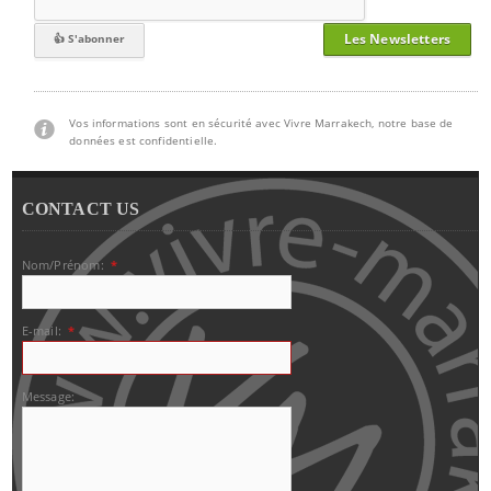
Les Newsletters
Vos informations sont en sécurité avec Vivre Marrakech, notre base de
données est confidentielle.
CONTACT US
Nom/Prénom:
*
E-mail:
*
Message: