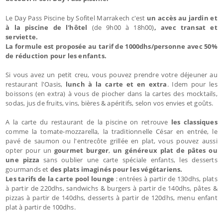
Le Day Pass Piscine by Sofitel Marrakech c'est
un accès au jardin et
à la piscine de l'hôtel
(de 9h00 à 18h00)
, avec transat et
serviette.
La formule est proposée au tarif de 1000dhs/personne avec 50%
de réduction pour les enfants.
Si vous avez un petit creu, vous pouvez
prendre votre déjeuner au
restaurant l'Oasis,
lunch à la carte et en extra
. Idem pour les
boissons (en extra) à vous de piocher dans la cartes des mocktails,
sodas, jus de fruits, vins, bières & apéritifs, selon vos envies et goûts.
A la carte du restaurant de la piscine on retrouve
les classiques
comme la tomate-mozzarella, la traditionnelle César en entrée, le
pavé de saumon ou l'entrecôte grillée en plat, vous pouvez aussi
opter pour un
gourmet burger
,
un généreux plat de pâtes ou
une pizza
sans oublier une carte spéciale enfants, les desserts
gourmands et
des plats imaginés pour les végétariens.
Les tarifs de la carte pool lounge
: entrées à partir de 130dhs, plats
à partir de 220dhs, sandwichs & burgers à partir de 140dhs, pâtes &
pizzas à partir de 140dhs, desserts à partir de 120dhs, menu enfant
plat à partir de 100dhs.