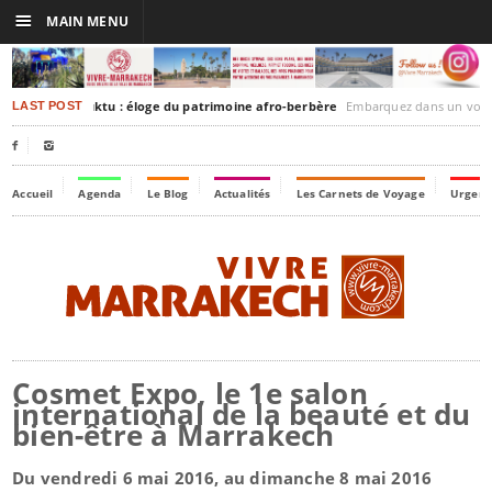
☰
MAIN MENU
rakesh-Timbuktu : éloge du patrimoine afro-berbère
Embarquez dans un voyage culturel dans le temps
LAST POST


Accueil
Agenda
Le Blog
Actualités
Les Carnets de Voyage
Urgenc
Cosmet Expo, le 1e salon
international de la beauté et du
bien-être à Marrakech
Du vendredi 6 mai 2016, au dimanche 8 mai 2016