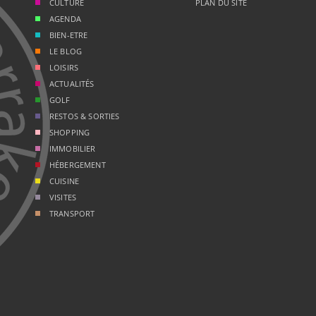
CULTURE
PLAN DU SITE
AGENDA
BIEN-ETRE
LE BLOG
LOISIRS
ACTUALITÉS
GOLF
RESTOS & SORTIES
SHOPPING
IMMOBILIER
HÉBERGEMENT
CUISINE
VISITES
TRANSPORT