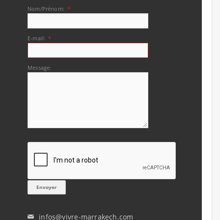
Nom/Prénom:
*
E-mail:
*
Message:
infos@vivre-marrakech.com
✉