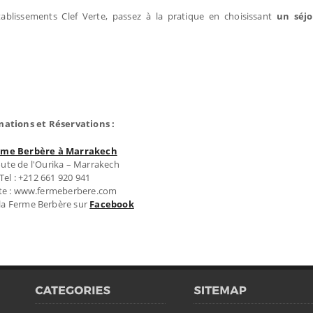
ablissements Clef Verte, passez à la pratique en choisissant
un séj
mations et Réservations :
rme Berbère à Marrakech
ute de l'Ourika – Marrakech
Tel : +212 661 920 941
te : www.fermeberbere.com
 la Ferme Berbère sur
Facebook