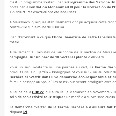
C'est un programme soutenu par le
Programme des Nations-Uni
porté par la
Fondation Mohammed VI pour la Protection de l
125 structures d'accueil ont été labellisées.
A Marrakech, quelques établissements ont pu acquérir cette reco
centre-ville sur la route de l'Ourika.
Rien d'étonnant à ce que
l'hôtel bénéficie de cette labellisat
totale.
A seulement 15 minutes de l'euphorie de la médina de Marrakech
campagne, sur un parc de 10 hectares planté d'oliviers
.
Pour un séjour-détente ou une journée au vert,
La Ferme Berb
produits issus du jardin – biologiques of course ! – ou au cœur 
Berbère s'investit dans une démarche éco-responsable et s'
faire un passage au Spa, où les soins vous seront prodigués avec d
A l'aube de la
COP 22
, qui aura lieu à Marrakech en Novembre 20
sein de son activité touristique :
un modèle à suivre sans aucun 
La démarche "verte" de la Ferme Berbère a d'ailleurs fait l
cliquant
ici
.