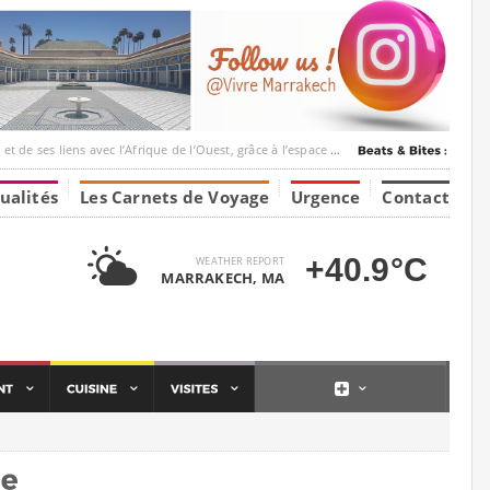
c l’Afrique de l’Ouest, grâce à l’espace Marrakesh-Tumbuktu.
ualités
Les Carnets de Voyage
Urgence
Contact
+40.9°C
WEATHER REPORT
MARRAKECH, MA