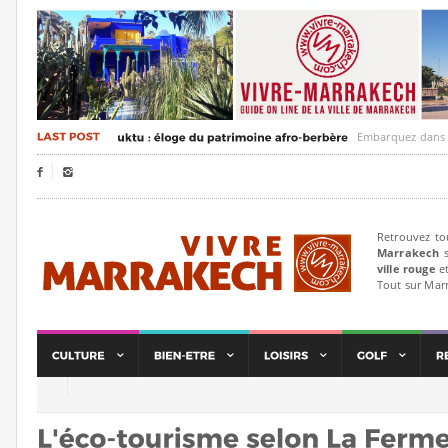
Embarquez dans un voyag


Retrouvez to
Marrakech
s
ville rouge
et
Tout sur Mar