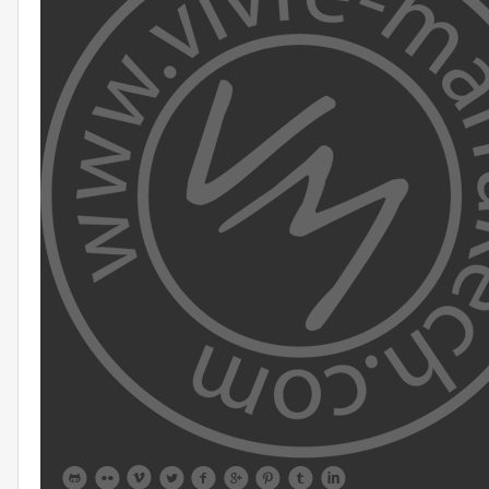








