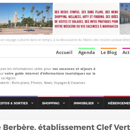
e culturel dans le temps, à la découverte du Maroc des routes caravanières et de ses liens ave
Accueil
Agenda
Le Blog
Act
utes les informations utiles pour
vos vacances et séjours à
ur
votre guide internet d’informations touristiques sur la
 sa région.
rakech : Bons plans, Photos, News, Voyages & Vacances