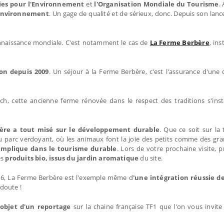
es pour l'Environnement
et
l'Organisation Mondiale du Tourisme
.
'Environnement
. Un gage de qualité et de sérieux, donc. Depuis son lan
nnaissance mondiale. C'est notamment le cas de
La Ferme Berbère
, in
ion depuis 2009
. Un séjour à la Ferme Berbère, c'est l'assurance d'un
, cette ancienne ferme rénovée dans le respect des traditions s'inst
ère a tout misé sur le développement durable
. Que ce soit sur la 
du parc verdoyant, où les animaux font la joie des petits comme des gra
implique dans le tourisme durable
. Lors de votre prochaine visite, p
es
produits bio, issus du jardin aromatique
du site.
16, La Ferme Berbère est l'exemple même d
'une intégration réussie d
doute !
'objet d'un reportage
sur la chaine française TF1 que l'on vous invite