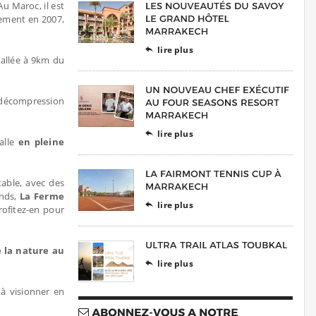
 Au Maroc, il est
cement en 2007,
lire plus

stallée à 9km du
e décompression
lire plus

alle
en pleine
table, avec des
nds,
La Ferme
lire plus

rofitez-en pour
e la nature au
lire plus

 à visionner en