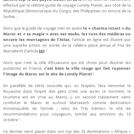
effectué par le célèbre guide de voyage Lonely Planet, aux côté de la
République Démocratique du Congo, des Philippines ou encore de la
Serbie…
Alors que le guide de voyage met en avant
le « charme intact » du
Maroc et « sa magie » avec ses souks, les rues des médinas ou
encore les montagnes de l’Atlas
, l’article en ligne est illustré par
une superbe photo en soirée de la célèbre place Jemaa el Fna de
Marrakech (l’article
ici
) !
Alors que c’est la ville d’Essaouira qui est choisi pour illustrer les
publicités en France,
c’est bien la
ville rouge qui fait rayonner
l’image du Maroc sur le site de Lonely Planet
!
En parallèle de cette nouvelle qui, on l’espère, fera remonter le
Royaume dans l’esprit des gens (c’est vrai qu’en ce moment, le
tourisme est en crise au Maroc…), un second classement vient
conforter le Maroc et surtout Marrakech comme destination
immanquable de l’année ; celui de Trip Advisor, le site de
recommandations pour voyageurs, tombé aux environs du 10
octobre !
Ce dernier vient placer dans son top des 25 destinations « Afrique »