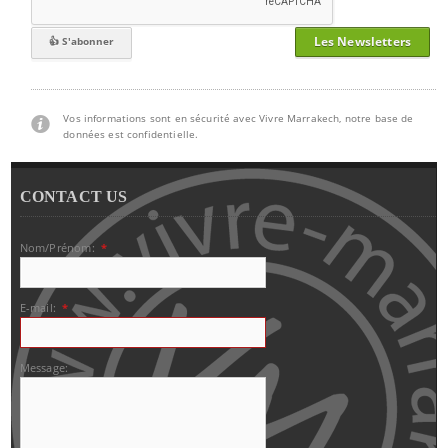
Les Newsletters
Vos informations sont en sécurité avec Vivre Marrakech, notre base de
données est confidentielle.
CONTACT US
Nom/Prénom:
*
E-mail:
*
Message: