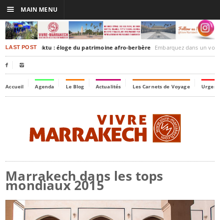
☰
MAIN MENU
rakesh-Timbuktu : éloge du patrimoine afro-berbère
Embarquez dans un voyage culturel dans le temps
LAST POST


Accueil
Agenda
Le Blog
Actualités
Les Carnets de Voyage
Urgenc
Marrakech dans les tops
mondiaux 2015