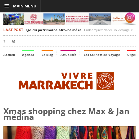
☰
MAIN MENU
Timbuktu : éloge du patrimoine afro-berbère
Embarquez dans un voyage culturel dans le temps, à la découvert
LAST POST


Accueil
Agenda
Le Blog
Actualités
Les Carnets de Voyage
Urgenc
Xmas shopping chez Max & Jan
médina