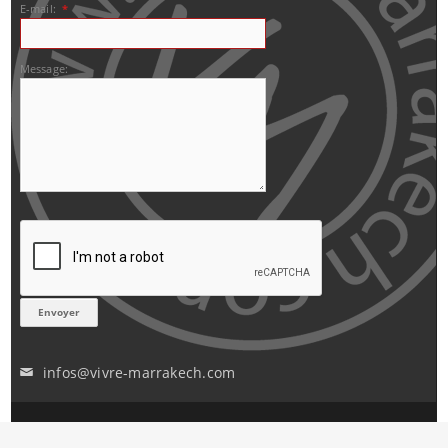
E-mail:
*
Message:
infos@vivre-marrakech.com
✉