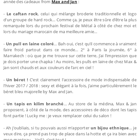
année des cadeaux from
Max and Jan
:
-
Le caftan rock
, celui qui mélange broderie traditionnelle et logo
d’un groupe de hard rock… Comme ça, je peux être sûre d’être la plus
remarquée lors du prochain festival de Métal à côté de chez moi et
lors du mariage marocain de ma meilleure amie…
-
Un pull en laine coloré
… Bah oui, c’est qu’il commence à vraiment
faire froid partout dans ce monde… 2° à Paris la journée, 6° à
Marrakech : où que je me trouve sur cette terre, j’ai l’impression que
je dois porter une chapka ! Au moins, les pulls en laine de chez Max &
Jan sont chauds et aux couleurs de l’arc en ciel !
-
Un béret !
C’est clairement l’accessoire de mode indispensable de
l’hiver 2017 / 2018 : sexy et élégant à la fois, j’aime particulièrement le
béret bleu majorelle by Max and Jan.
-
Un tapis en kilim branché
… Au store de la médina, Max & Jan
proposent, à côté de la mode, des accessoires de déco dont les tapis
font partie ! Lucky me : je veux remplacer celui du salon !
- Ah j’oubliais, si tu pouvais aussi m’apporter
un bijou ethnique
… je
veux dire, ça prend pas trop de place dans la hotte et ça ira bien avec
mon manteau… Voilà, c’est tout !