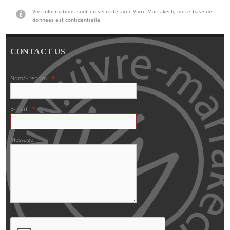
Vos informations sont en sécurité avec Vivre Marrakech, notre base de
données est confidentielle.
CONTACT US
Nom/Prénom:
*
E-mail:
*
Message: