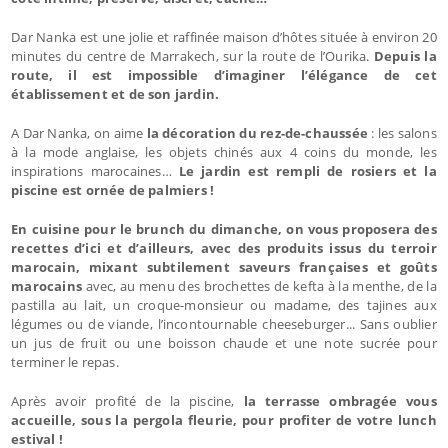
Dar Nanka est une jolie et raffinée maison d’hôtes située à environ 20
minutes du centre de Marrakech, sur la route de l’Ourika.
Depuis la
route, il est impossible d’imaginer l’élégance de cet
établissement et de son jardin.
A Dar Nanka, on aime
la décoration du rez-de-chaussée
: les salons
à la mode anglaise, les objets chinés aux 4 coins du monde, les
inspirations marocaines…
Le jardin est rempli de rosiers et la
piscine est ornée de palmiers !
En cuisine pour le brunch du dimanche, on vous proposera des
recettes d’ici et d’ailleurs, avec des produits issus du terroir
marocain, mixant subtilement saveurs françaises et goûts
marocains
avec, au menu des brochettes de kefta à la menthe, de la
pastilla au lait, un croque-monsieur ou madame, des tajines aux
légumes ou de viande, l’incontournable cheeseburger... Sans oublier
un jus de fruit ou une boisson chaude et une note sucrée pour
terminer le repas.
Après avoir profité de la piscine,
la terrasse ombragée vous
accueille, sous la pergola fleurie, pour profiter de votre lunch
estival !