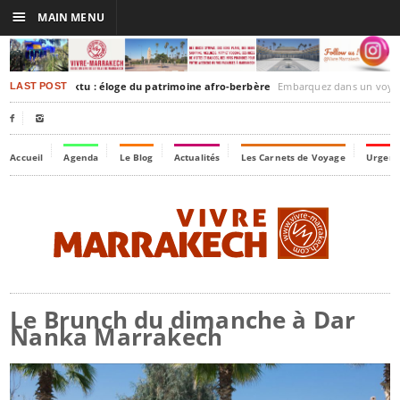
☰
MAIN MENU
akesh-Timbuktu : éloge du patrimoine afro-berbère
Embarquez dans un voyage culturel dans le temps, 
LAST POST


Accueil
Agenda
Le Blog
Actualités
Les Carnets de Voyage
Urgenc
Le Brunch du dimanche à Dar
Nanka Marrakech