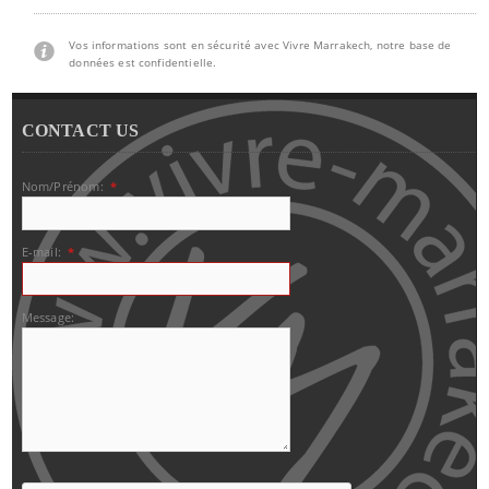
Vos informations sont en sécurité avec Vivre Marrakech, notre base de
données est confidentielle.
CONTACT US
Nom/Prénom:
*
E-mail:
*
Message: