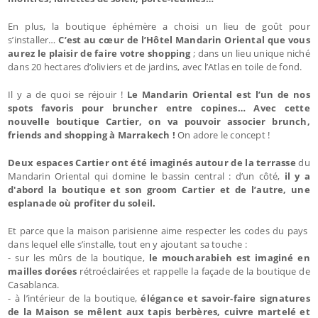
En plus, la boutique éphémère a choisi un lieu de goût pour
s’installer…
C’est au cœur de l’Hôtel Mandarin Oriental que vous
aurez le plaisir de faire votre shopping
; dans un lieu unique niché
dans 20 hectares d’oliviers et de jardins, avec l’Atlas en toile de fond.
Il y a de quoi se réjouir !
Le Mandarin Oriental est l’un de nos
spots favoris pour bruncher entre copines… Avec cette
nouvelle boutique Cartier, on va pouvoir associer brunch,
friends and shopping à Marrakech !
On adore le concept !
Deux espaces Cartier ont été imaginés autour de la terrasse
du
Mandarin Oriental qui domine le bassin central : d’un côté,
il y a
d'abord la boutique et son groom Cartier et de l’autre, une
esplanade où profiter du soleil.
Et parce que la maison parisienne aime respecter les codes du pays
dans lequel elle s’installe, tout en y ajoutant sa touche :
- sur les mûrs de la boutique,
le moucharabieh est imaginé en
mailles dorées
rétroéclairées et rappelle la façade de la boutique de
Casablanca.
- à l’intérieur de la boutique,
élégance et savoir-faire signatures
de la Maison se mêlent aux tapis berbères, cuivre martelé et