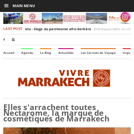
☰
MAIN MENU
akesh-Timbuktu : éloge du patrimoine afro-berbère
Embarquez dans un voyage culturel dans le temps,
LAST POST


Accueil
Agenda
Le Blog
Actualités
Les Carnets de Voyage
Urgenc
Elles s'arrachent toutes
Nectarome, la marque de
cosmétiques de Marrakech