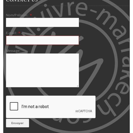
Nom/Prénom:
*
E-mail:
*
Message: