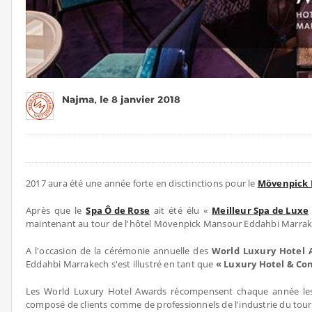
2017 aura été une année forte en disctinctions pour le
Mövenpick 
Après que le
Spa Ô de Rose
ait été élu «
Meilleur Spa de Luxe
maintenant au tour de l'hôtel Mövenpick Mansour Eddahbi Marra
A l'occasion de la cérémonie annuelle des
World Luxury Hotel 
Eddahbi Marrakech s'est illustré en tant que
« Luxury Hotel & Con
Les World Luxury Hotel Awards récompensent chaque année les 
composé de clients comme de professionnels de l'industrie du tou