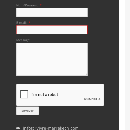
Nom/Prénom:
*
E-mail:
*
Message:
infos@vivre-marrakech.com
✉