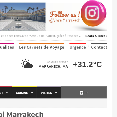
c l’Afrique de l’Ouest, grâce à l’espace Marrakesh-Tumbuktu.
ualités
Les Carnets de Voyage
Urgence
Contact
+31.2°C
WEATHER REPORT
MARRAKECH, MA