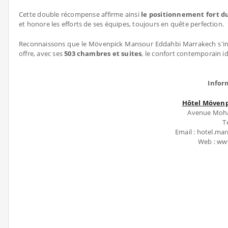
Cette double récompense affirme ainsi
le positionnement fort d
et honore les efforts de ses équipes, toujours en quête perfection.
Reconnaissons que le Mövenpick Mansour Eddahbi Marrakech s'i
offre, avec ses
503 chambres et suites
, le confort contemporain i
Infor
Hôtel Mövenp
Avenue Moha
T
Email : hotel.m
Web : w