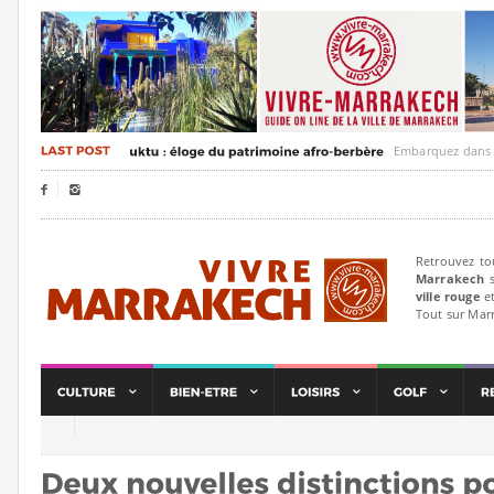
Embarquez dans un voya


Retrouvez to
Marrakech
s
ville rouge
et
Tout sur Mar