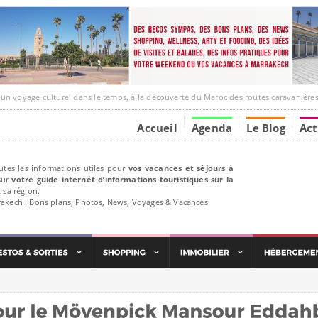
ge culturel dans le temps, à la découverte du Maroc des routes caravanières et de ses liens ave
Accueil
Agenda
Le Blog
Act
utes les informations utiles pour
vos vacances et séjours à
ur
votre guide internet d’informations touristiques sur la
 sa région.
rakech : Bons plans, Photos, News, Voyages & Vacances