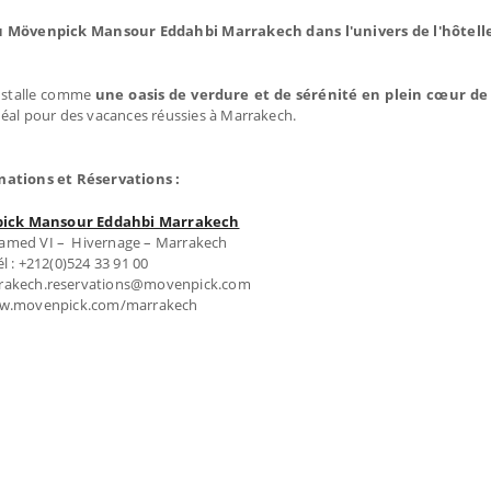
u Mövenpick Mansour Eddahbi Marrakech dans l'univers de l'hôtell
nstalle comme
une oasis de verdure et de sérénité en plein cœur d
déal pour des vacances réussies à Marrakech.
mations et Réservations :
ick Mansour Eddahbi Marrakech
med VI – Hivernage – Marrakech
él : +212(0)524 33 91 00
arrakech.reservations@movenpick.com
ww.movenpick.com/marrakech