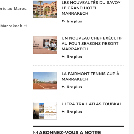
erie au Maroc
,
lire plus

e Marrakech
et
lire plus

lire plus

lire plus
