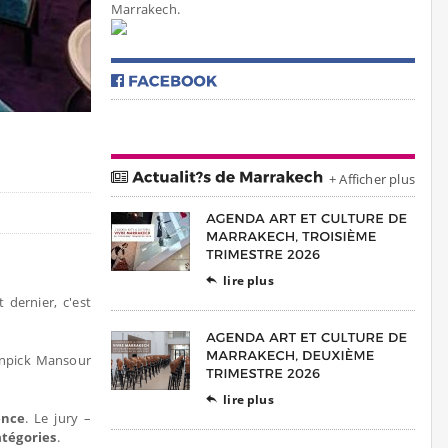
Marrakech.
+ Afficher plus
lire plus

 dernier, c'est
enpick Mansour
lire plus

ence
. Le jury –
atégories
.