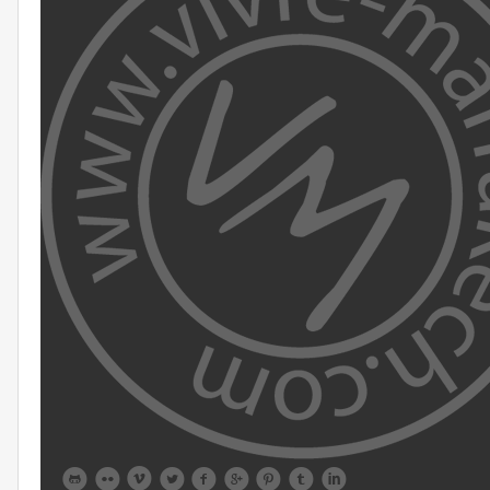








