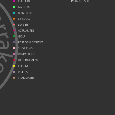
CULTURE
PLAN DU SITE
AGENDA
BIEN-ETRE
LE BLOG
LOISIRS
ACTUALITÉS
GOLF
RESTOS & SORTIES
SHOPPING
IMMOBILIER
HÉBERGEMENT
CUISINE
VISITES
TRANSPORT