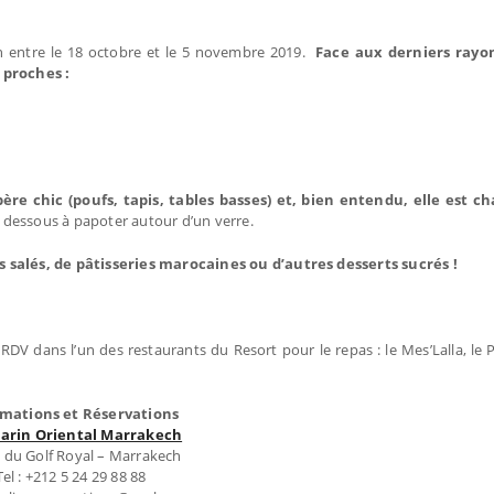
 entre le 18 octobre et le 5 novembre 2019.
Face aux derniers rayon
 proches :
e chic (poufs, tapis, tables basses) et, bien entendu, elle est c
 dessous à papoter autour d’un verre.
salés, de pâtisseries marocaines ou d’autres desserts sucrés !
RDV dans l’un des restaurants du Resort pour le repas : le Mes’Lalla, le
rmations et Réservations
arin Oriental Marrakech
 du Golf Royal – Marrakech
Tel : +212 5 24 29 88 88