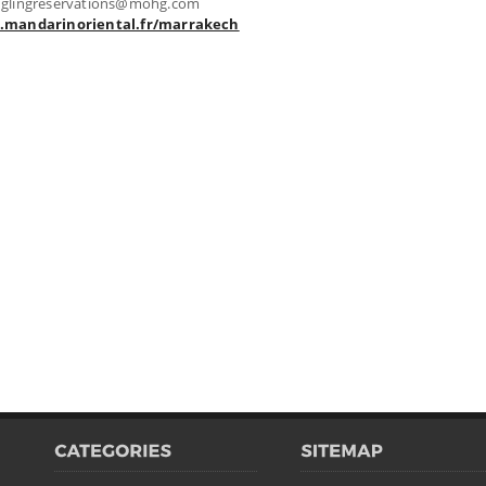
linglingreservations@mohg.com
mandarinoriental.fr/marrakech