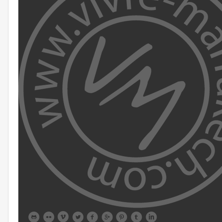








