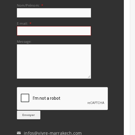
Nom/Prénom:
*
E-mail:
*
Message:
infos@vivre-marrakech.com
✉