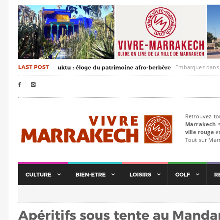
Embarquez dans un voya


Retrouvez to
Marrakech
s
ville rouge
et
Tout sur Mar