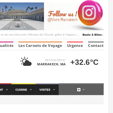
ec l’Afrique de l’Ouest, grâce à l’espace Marrakesh-Tumbuktu.
ualités
Les Carnets de Voyage
Urgence
Contact
+32.6°C
WEATHER REPORT
MARRAKECH, MA