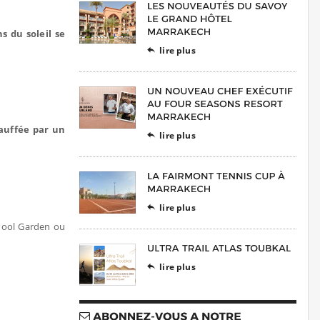
s du soleil se
lire plus

hauffée par un
lire plus

lire plus

 Pool Garden ou
lire plus
