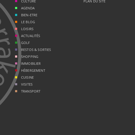
CULTURE
PLAN DU SITE
AGENDA
BIEN-ETRE
LE BLOG
LOISIRS
ACTUALITÉS
GOLF
RESTOS & SORTIES
SHOPPING
IMMOBILIER
HÉBERGEMENT
CUISINE
VISITES
TRANSPORT