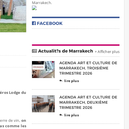
Marrakech.
+ Afficher plus
lire plus

péros Lodge du
lire plus

erre de vin,
on
 pas comme les