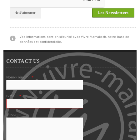
Les Newsletters
Vos informations sont en sécurité avec Vivre Marrakech, notre base de
données est confidentielle.
CONTACT US
Nom/Prénom:
*
E-mail:
*
Message: