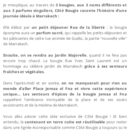
Je m’explique, au travers de
3 bougies, aux 3 noms différents et
aux 3 parfums singuliers, Côté Bougie raconte l‘histoire d’une
journée idéale à Marrakech :
Elle début par
un petit déjeuner Rue de la liberté
: la bougie
éponyme aura un
parfum sucré
, qui rappelle les petits-déjeuners et
les pâtisseries de cette rue animée de Guéliz, la partie "nouvelle ville"
de Marrakech.
Ensuite, on se rendra au Jardin Majorelle
, quand il ne fera pas
encore trop chaud. La bougie Rue Yves Saint Laurent est un
hommage au célèbre jardin de Marrakech
grâce à ses senteurs
fraîches et végétales.
Dans l’après-midi et en soirée,
on ne manquerait pour rien au
monde d’aller Place Jemaa el Fna et vivre cette expérience
unique… Les senteurs d’épices de la bougie Jemaa el Fna
rappellent l’ambiance incroyable de la place et de ses souks
avoisinants et de la médina de Marrakech.
Vous allez adorer cette idée exclusive de Côté Bougie ! Et bien
entendu, le
contenant en terre cuite est réutilisable
pour rester
dans une lignée écoresponsable comme Côté Bougie a toujours su le