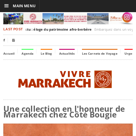
☰
MAIN MENU
akesh-Timbuktu : éloge du patrimoine afro-berbère
Embarquez dans un voyage culturel dans le temps, 
LAST POST


Accueil
Agenda
Le Blog
Actualités
Les Carnets de Voyage
Urgenc
Une collection en l'honneur de
Marrakech chez Côté Bougie