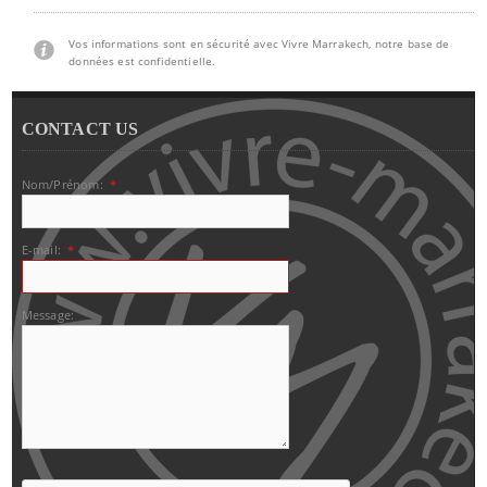
Vos informations sont en sécurité avec Vivre Marrakech, notre base de
données est confidentielle.
CONTACT US
Nom/Prénom:
*
E-mail:
*
Message: