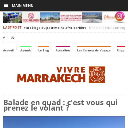
☰
MAIN MENU
akesh-Timbuktu : éloge du patrimoine afro-berbère
Embarquez dans un voyage culturel dans le temps, 
LAST POST


Accueil
Agenda
Le Blog
Actualités
Les Carnets de Voyage
Urgenc
Balade en quad : c'est vous qui
prenez le volant ?