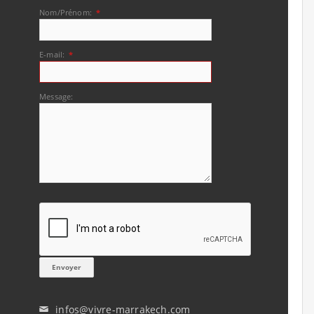
Nom/Prénom:
*
E-mail:
*
Message:
infos@vivre-marrakech.com
✉