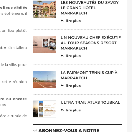
s lieux dédiés
ois éphémère, il
lire plus

 un lieu plutôt
nt »
s'installera
lire plus

 la ville, pour
r cette réunion
lire plus

tre ou encore
erne !
lire plus

école rurale de