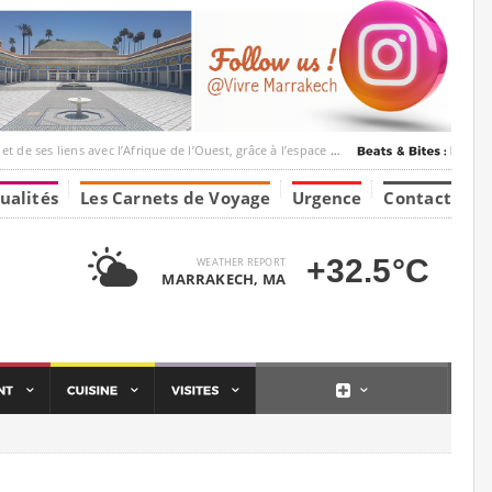
c l’Afrique de l’Ouest, grâce à l’espace Marrakesh-Tumbuktu.
ualités
Les Carnets de Voyage
Urgence
Contact
+32.5°C
WEATHER REPORT
MARRAKECH, MA