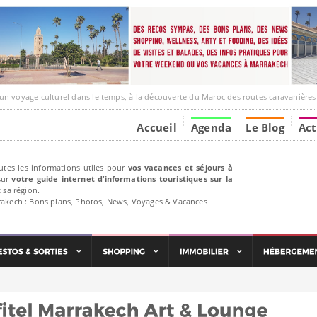
e culturel dans le temps, à la découverte du Maroc des routes caravanières et de ses liens ave
Accueil
Agenda
Le Blog
Act
utes les informations utiles pour
vos vacances et séjours à
ur
votre guide internet d’informations touristiques sur la
 sa région.
rakech : Bons plans, Photos, News, Voyages & Vacances