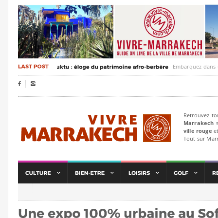
Embarquez dans un voyag


Retrouvez to
Marrakech
s
ville rouge
et
Tout sur Mar