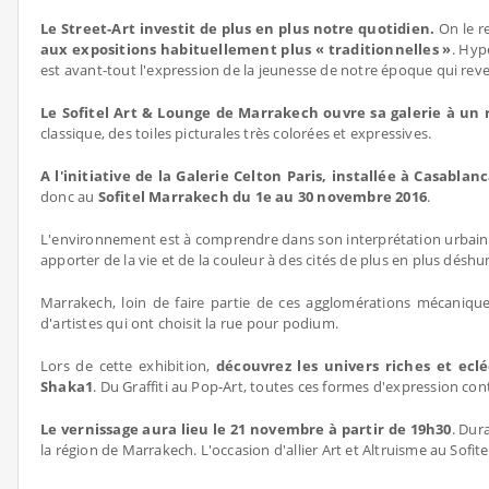
Le Street-Art investit de plus en plus notre quotidien.
On le re
aux expositions habituellement plus « traditionnelles »
. Hyp
est avant-tout l'expression de la jeunesse de notre époque qui rev
Le Sofitel Art & Lounge de Marrakech ouvre sa galerie à un 
classique, des toiles picturales très colorées et expressives.
A l'initiative de la Galerie Celton Paris, installée à Casablan
donc au
Sofitel Marrakech du 1e au 30 novembre 2016
.
L'environnement est à comprendre dans son interprétation urbaine. L
apporter de la vie et de la couleur à des cités de plus en plus désh
Marrakech, loin de faire partie de ces agglomérations mécaniques
d'artistes qui ont choisit la rue pour podium.
Lors de cette exhibition,
découvrez les univers riches et ecl
Shaka1
. Du Graffiti au Pop-Art, toutes ces formes d'expression co
Le vernissage aura lieu le 21 novembre à partir de 19h30
. Dur
la région de Marrakech. L'occasion d'allier Art et Altruisme au Sofit