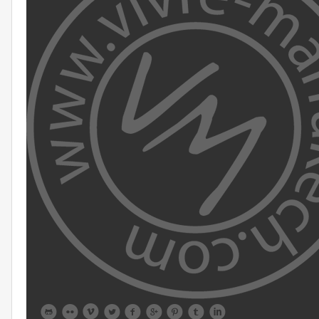








