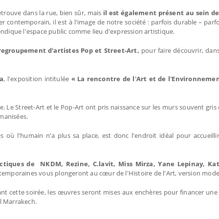
trouve dans la rue, bien sûr, mais
il est également présent au sein de
er contemporain, il est à l'image de notre société : parfois durable – parf
endique l'espace public comme lieu d'expression artistique.
regroupement d'artistes Pop et Street-Art,
pour faire découvrir, dans
ca
, l'exposition intitulée
« La rencontre de l'Art et de l'Environneme
e Street-Art et le Pop-Art ont pris naissance sur les murs souvent gris de
umanisées.
 où l'humain n'a plus sa place, est donc l'endroit idéal pour accueilli
éctiques de NKDM, Rezine, C.lavit, Miss Mirza, Yane Lepinay, Ka
ntemporaines vous plongeront au cœur de l'Histoire de l'Art, version mod
ant cette soirée, les œuvres seront mises aux enchères pour financer une 
el Marrakech.