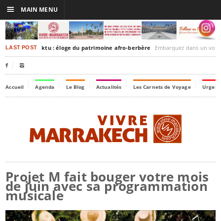
☰
MAIN MENU
rakesh-Timbuktu : éloge du patrimoine afro-berbère
Embarquez dans un voyage culturel dans le temps,
LAST POST


Accueil
Agenda
Le Blog
Actualités
Les Carnets de Voyage
Urgenc
Projet M fait bouger votre mois
de juin avec sa programmation
musicale