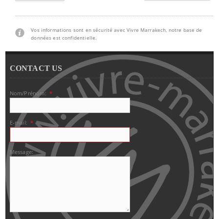
Vos informations sont en sécurité avec Vivre Marrakech, notre base de
données est confidentielle.
CONTACT US
Nom/Prénom:
*
E-mail:
*
Message: