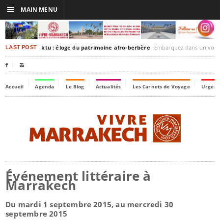
☰
MAIN MENU
rakesh-Timbuktu : éloge du patrimoine afro-berbère
Embarquez dans un voyage culturel dans le temps
LAST POST


Accueil
Agenda
Le Blog
Actualités
Les Carnets de Voyage
Urgenc
Événement littéraire à
Marrakech
Du mardi 1 septembre 2015, au mercredi 30
septembre 2015