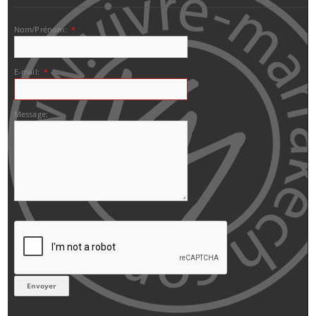
Nom/Prénom:
*
E-mail:
*
Message: