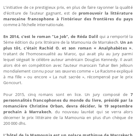
L’initiative de ce prestigieux prix, en plus de faire rayonner la qualité
d’écriture de l’auteur gagnant, est de
promouvoir la littérature
marocaine francophone à l’intérieur des frontières du pays
comme à l’échelle internationale.
En 2014, c’est le roman "Le Job", de Réda Dalil
qui a remporté la
5ème édition du prix littéraire de la Mamounia de Marrakech.
Un an
plus tôt, c’était Rachid O. et son roman « Analphabètes »
,
traitant de l’homosexualité au Maroc, qui avait plu au jury parmi
lequel siégeait le célèbre auteur américain Douglas Kennedy. Il avait
alors été en compétition avec l’auteur marocain Tahar Ben Jelloun
mondialement connu pour ses œuvres comme « Le Racisme expliqué
à ma fille » ou encore « La nuit sacrée », récompensé par le prix
Goncourt.
Pour 2015, cinq romans sont en lice. Un jury composé de
7
personnalités francophones du monde du livre, présidé par la
romancière Christine Orban, devra décider, le 19 septembre
prochain à Marrakech
, du nouveau lauréat qui se verra alors
décerner le prix littéraire de la Mamounia en plus d’un chèque de
200 000 dhs.
L’hôtel de la Mamounia est un palace mythique de Marrakech