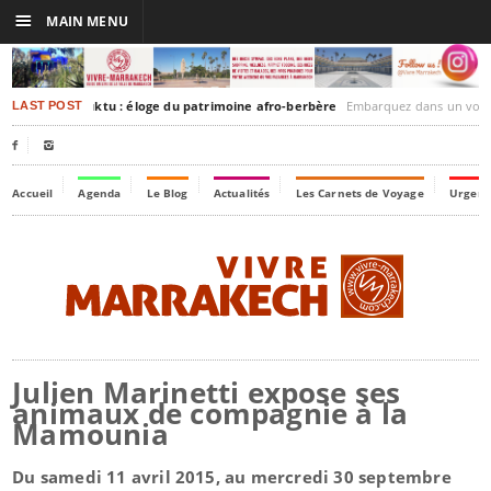
☰
MAIN MENU
rakesh-Timbuktu : éloge du patrimoine afro-berbère
Embarquez dans un voyage culturel dans le temps
LAST POST


Accueil
Agenda
Le Blog
Actualités
Les Carnets de Voyage
Urgenc
Julien Marinetti expose ses
animaux de compagnie à la
Mamounia
Du samedi 11 avril 2015, au mercredi 30 septembre