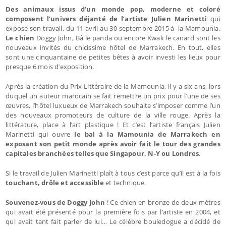
Des animaux issus d’un monde pop, moderne et coloré
composent l’univers déjanté de l’artiste Julien Marinetti
qui
expose son travail, du 11 avril au 30 septembre 2015 à la Mamounia.
Le chien
Doggy John, Bâ le panda ou encore Kwak le canard sont les
nouveaux invités du chicissime hôtel de Marrakech. En tout, elles
sont une cinquantaine de petites bêtes à avoir investi les lieux pour
presque 6 mois d’exposition.
Après la création du Prix Littéraire de la Mamounia, il y a six ans, lors
duquel un auteur marocain se fait remettre un prix pour l’une de ses
œuvres, l’hôtel luxueux de Marrakech souhaite s’imposer comme l’un
des nouveaux promoteurs de culture de la ville rouge. Après la
littérature, place à l’art plastique ! Et c’est l’artiste français Julien
Marinetti qui ouvre
le bal à la Mamounia de Marrakech en
exposant son petit monde après avoir fait le tour des grandes
capitales branchées telles que Singapour, N-Y ou Londres
.
Si le travail de Julien Marinetti plaît à tous c’est parce qu’il est à la fois
touchant, drôle et accessible
et technique.
Souvenez-vous de Doggy John
! Ce chien en bronze de deux mètres
qui avait été présenté pour la première fois par l’artiste en 2004, et
qui avait tant fait parler de lui… Le célèbre bouledogue a décidé de