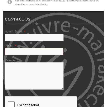
Vos informations sont en sécurité avec Vivre Marrakech, notre base de
données est confidentielle.
CONTACT US
Nom/Prénom:
*
E-mail:
*
Message: