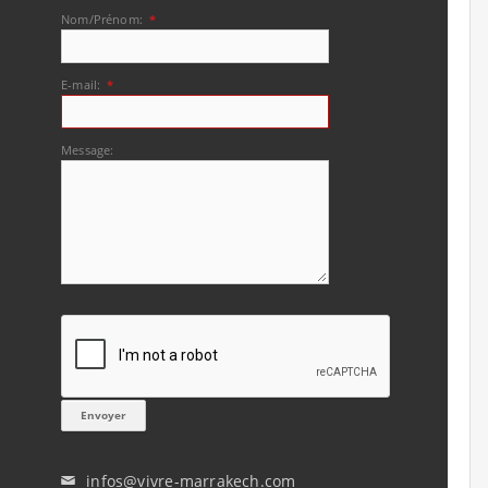
Nom/Prénom:
*
E-mail:
*
Message:
infos@vivre-marrakech.com
✉