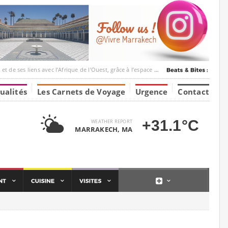
ec l’Afrique de l’Ouest, grâce à l’espace Marrakesh-Tumbuktu.
ualités
Les Carnets de Voyage
Urgence
Contact
+31.1°C
WEATHER REPORT
MARRAKECH, MA