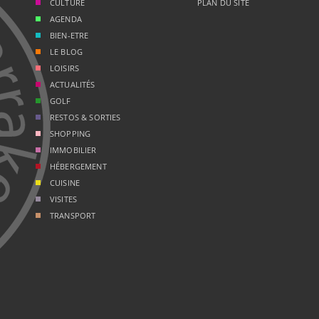
CULTURE
PLAN DU SITE
AGENDA
BIEN-ETRE
LE BLOG
LOISIRS
ACTUALITÉS
GOLF
RESTOS & SORTIES
SHOPPING
IMMOBILIER
HÉBERGEMENT
CUISINE
VISITES
TRANSPORT