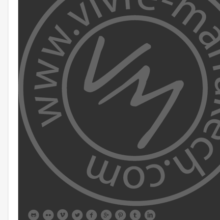








