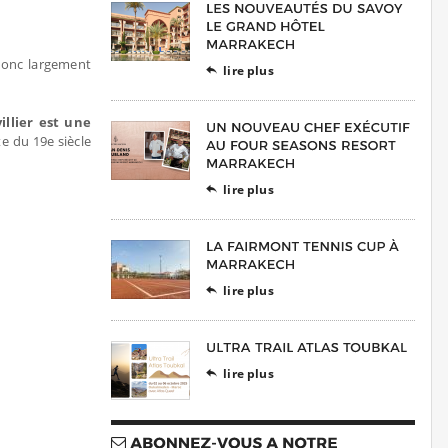
 donc largement
lire plus

illier est une
e du 19e siècle
lire plus

lire plus

lire plus
