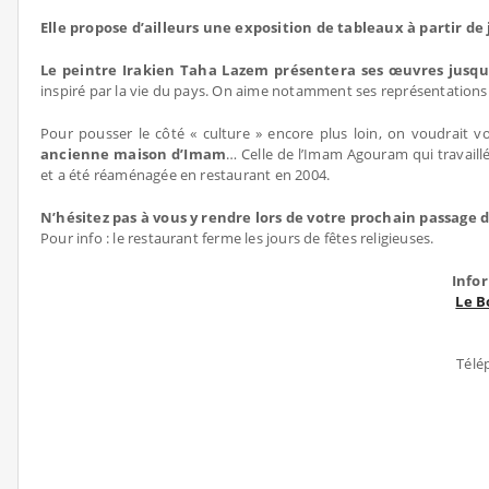
Elle propose d’ailleurs une exposition de tableaux à partir de 
Le peintre Irakien Taha Lazem présentera ses œuvres jusqu’à
inspiré par la vie du pays. On aime notamment ses représentations
Pour pousser le côté « culture » encore plus loin, on voudrait v
ancienne maison d’Imam
… Celle de l’Imam Agouram qui travaill
et a été réaménagée en restaurant en 2004.
N’hésitez pas à vous y rendre lors de votre prochain passage d
Pour info : le restaurant ferme les jours de fêtes religieuses.
Info
Le B
Télé