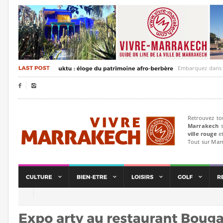
Embarquez dans un voya


Retrouvez to
Marrakech
s
ville rouge
et
Tout sur Mar