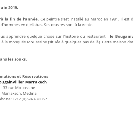
juin 2019.
 la fin de l’année.
Ce peintre s’est installé au Maroc en 1981. Il est
 d’hommes en djellabas. Ses œuvres sont à la vente.
ous apprendre quelque chose sur l’histoire du restaurant :
le Bougainv
é à la mosquée Mouassine (située à quelques pas de là). Cette maison dat
ans les souks.
rmations et Réservations
ougainvillier Marrakech
33 rue Mouassine
Marrakech, Médina
phone :+212 (0)5243-78067
.