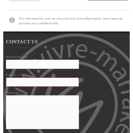
Vos informations sont en sécurité avec Vivre Marrakech, notre base de
données est confidentielle.
CONTACT US
Nom/Prénom:
*
E-mail:
*
Message: