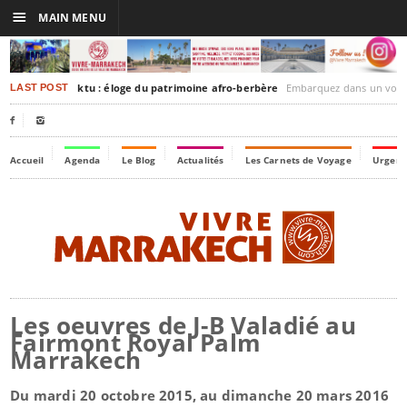
☰
MAIN MENU
rakesh-Timbuktu : éloge du patrimoine afro-berbère
Embarquez dans un voyage culturel dans le temps
LAST POST


Accueil
Agenda
Le Blog
Actualités
Les Carnets de Voyage
Urgenc
Les oeuvres de J-B Valadié au
Fairmont Royal Palm
Marrakech
Du mardi 20 octobre 2015, au dimanche 20 mars 2016