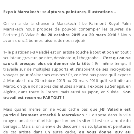
Expo à Marrakech : sculptures, peintures, illustrations...
On en a de la chance à Marrakech ! Le Fairmont Royal Palm
Marrakech nous propose de pouvoir contempler les œuvres de
l'artiste J-B Valadié
du 20 octobre 2015 au 20 mars 2016
! Nous
avons donc 2 bonnes raisons de nous réjouir :
1- le plasticien J-B Valadié est un artiste touche à tout et bon en tout :
sculpteur, graveur, peintre, dessinateur, lithographe…
C'est qu'on ne
saurait presque plus où donner de la tête !
En même temps, il
travaille sur de multiples supports et s'inspirent de ses incroyables
voyages pour réaliser ses œuvres ! Et, ce n'est pas parce qu'il expose
à Marrakech du 20 octobre 2015 au 20 mars 2016 qu'il se limite au
Maroc, oh que non : après des études à Paris, il expose au Sénégal, en
Algérie, dans toute la France, mais aussi au Japon, en Suède…
Son
travail est reconnu PARTOUT !
Mais quand même on ne vous cache pas que
J-B Valadié est
particulièrement attaché à Marrakech
: il dispose dans la ville
rouge d'un atelier d'artiste que l'on peut visiter ! Il est sur la route du
barrage… Mais si on a envie de découvrir les sculptures et peintures
de cet artiste dans un autre cadre,
on vous donne RDV au