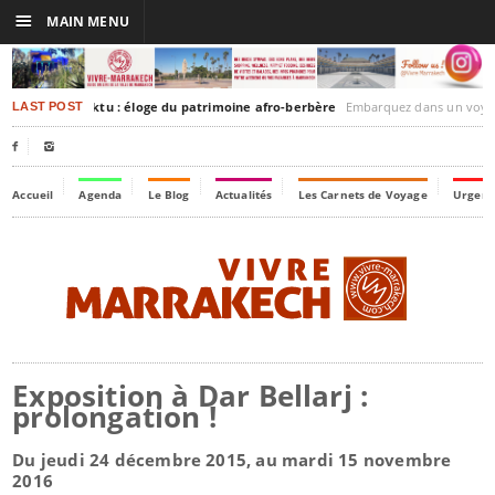
☰
MAIN MENU
akesh-Timbuktu : éloge du patrimoine afro-berbère
Embarquez dans un voyage culturel dans le temps,
LAST POST


Accueil
Agenda
Le Blog
Actualités
Les Carnets de Voyage
Urgenc
Exposition à Dar Bellarj :
prolongation !
Du jeudi 24 décembre 2015, au mardi 15 novembre
2016