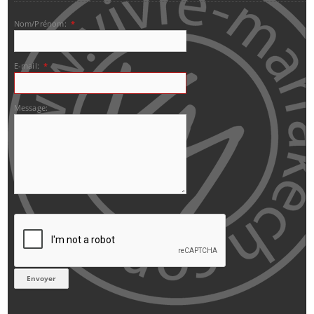
Nom/Prénom:
*
E-mail:
*
Message: