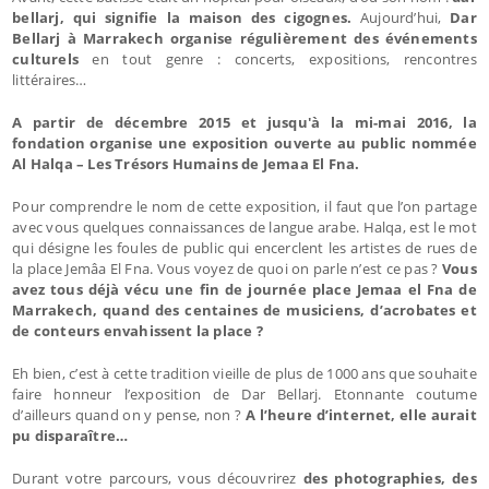
bellarj, qui signifie la maison des cigognes.
Aujourd’hui,
Dar
Bellarj à Marrakech organise régulièrement des événements
culturels
en tout genre : concerts, expositions, rencontres
littéraires…
A partir de décembre 2015 et jusqu'à la mi-mai 2016, la
fondation organise une exposition ouverte au public nommée
Al Halqa – Les Trésors Humains de Jemaa El Fna.
Pour comprendre le nom de cette exposition, il faut que l’on partage
avec vous quelques connaissances de langue arabe. Halqa, est le mot
qui désigne les foules de public qui encerclent les artistes de rues de
la place Jemâa El Fna. Vous voyez de quoi on parle n’est ce pas ?
Vous
avez tous déjà vécu une fin de journée place Jemaa el Fna de
Marrakech, quand des centaines de musiciens, d’acrobates et
de conteurs envahissent la place ?
Eh bien, c’est à cette tradition vieille de plus de 1000 ans que souhaite
faire honneur l’exposition de Dar Bellarj. Etonnante coutume
d’ailleurs quand on y pense, non ?
A l’heure d’internet, elle aurait
pu disparaître…
Durant votre parcours, vous découvrirez
des photographies, des